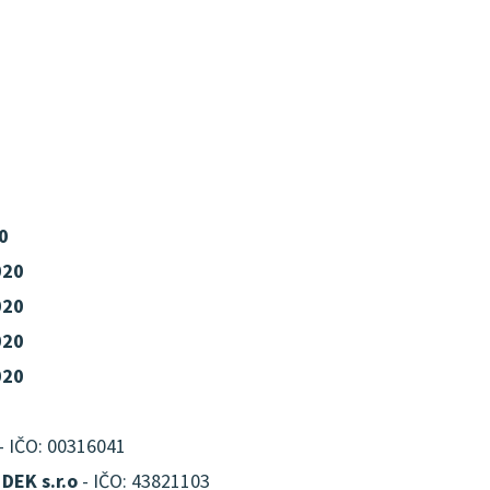
0
020
020
020
020
- IČO: 00316041
DEK s.r.o
- IČO: 43821103