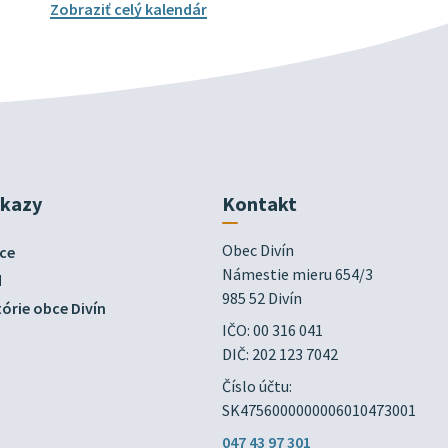
Zobraziť celý kalendár
dkazy
Kontakt
Obec Divín

ce
Námestie mieru 654/3

d
985 52 Divín
órie obce Divín
IČO: 00 316 041
DIČ: 202 123 7042
Číslo účtu:
SK4756000000006010473001
047 43 97 301