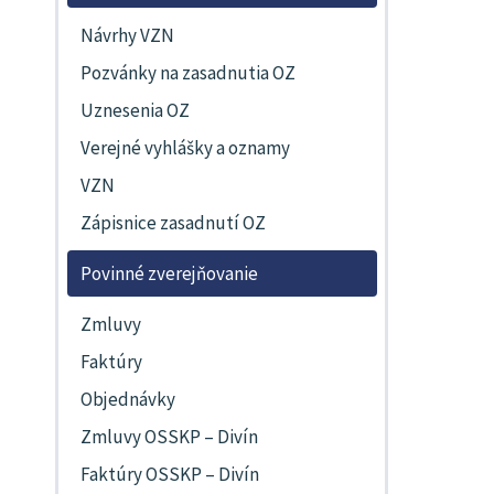
Návrhy VZN
Pozvánky na zasadnutia OZ
Uznesenia OZ
Verejné vyhlášky a oznamy
VZN
Zápisnice zasadnutí OZ
Povinné zverejňovanie
Zmluvy
Faktúry
Objednávky
Zmluvy OSSKP – Divín
Faktúry OSSKP – Divín