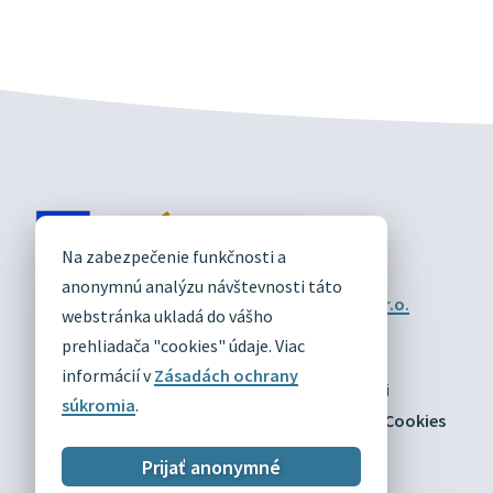
DIVÍN
Na zabezpečenie funkčnosti a
OFICIÁLNE STRÁNKY
anonymnú analýzu návštevnosti táto
Technický prevádzkovateľ:
Alphabet partner s.r.o.
webstránka ukladá do vášho
Správca obsahu:
Obec Divín
Posledná aktualizácia:
prehliadača "cookies" údaje. Viac
03.08.2026
informácií v
Zásadách ochrany
Odber RSS
Mapa
Vyhlásenie o prístupnosti
súkromia
.
Zásady ochrany osobných údajov
Nastaviť Cookies
Prijať anonymné