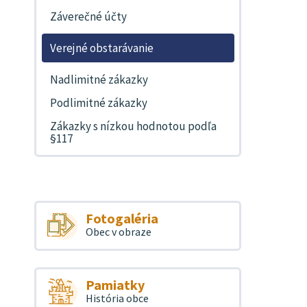
Záverečné účty
Verejné obstarávanie
Nadlimitné zákazky
Podlimitné zákazky
Zákazky s nízkou hodnotou podľa
§117
Fotogaléria
Obec v obraze
Pamiatky
História obce