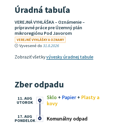
Úradná tabuľa
VEREJNÁ VYHLÁŠKA – Oznámenie –
prípravné práce pre Územný plán
mikroregiónu Pod Javorom
VEREJNÉ VYHLÁŠKY A OZNAMY
Vyvesené do
31.8.2026
Zobraziť všetky
vývesky úradnej tabule
Zber odpadu
Sklo
+
Papier
+
Plasty a
11. AUG
UTOROK
kovy
17. AUG
Komunálny odpad
PONDELOK