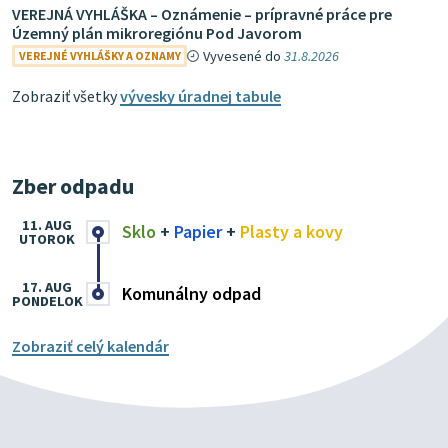
VEREJNÁ VYHLÁŠKA – Oznámenie – prípravné práce pre
Územný plán mikroregiónu Pod Javorom
Vyvesené do
31.8.2026
VEREJNÉ VYHLÁŠKY A OZNAMY
Zobraziť všetky
vývesky úradnej tabule
Zber odpadu
11. AUG
Sklo
+
Papier
+
Plasty a kovy
UTOROK
17. AUG
Komunálny odpad
PONDELOK
Zobraziť celý kalendár