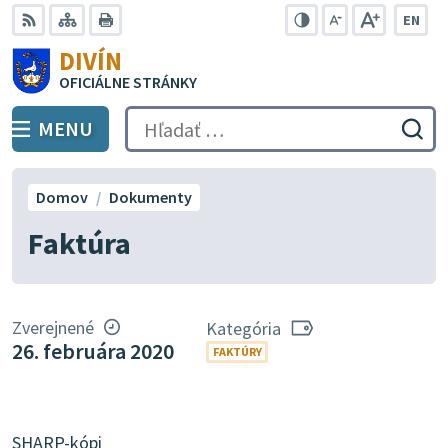
Preskočiť
EN
na
Swit
RSS
Mapa
Tlačiť
Zvýšiť
Zmenšiť
Zväčšiť
DIVÍN
lang
kontrast
veľkosť
veľkosť
obsah
OFICIÁLNE STRÁNKY
to
písma
písma
Engli
MENU
PREPNÚŤ
Hľadať:
Odo
vyh
for
Domov
Dokumenty
Faktúra
Zverejnené
Kategória
26. februára 2020
FAKTÚRY
SHARP-kópi