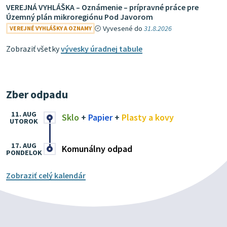
VEREJNÁ VYHLÁŠKA – Oznámenie – prípravné práce pre
Územný plán mikroregiónu Pod Javorom
Vyvesené do
31.8.2026
VEREJNÉ VYHLÁŠKY A OZNAMY
Zobraziť všetky
vývesky úradnej tabule
Zber odpadu
11. AUG
Sklo
+
Papier
+
Plasty a kovy
UTOROK
17. AUG
Komunálny odpad
PONDELOK
Zobraziť celý kalendár