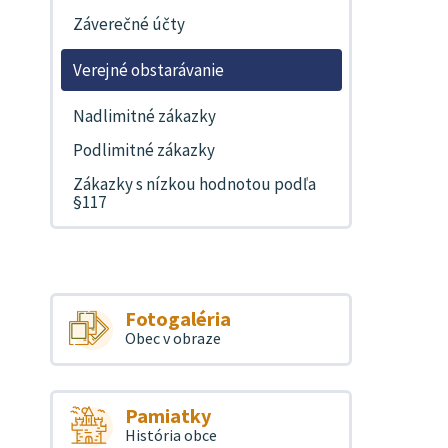
Záverečné účty
Verejné obstarávanie
Nadlimitné zákazky
Podlimitné zákazky
Zákazky s nízkou hodnotou podľa
§117
Fotogaléria
Obec v obraze
Pamiatky
História obce