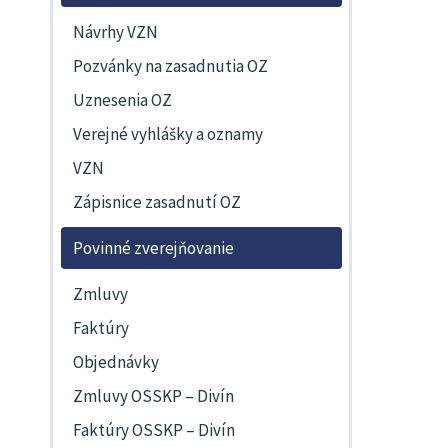
Návrhy VZN
Pozvánky na zasadnutia OZ
Uznesenia OZ
Verejné vyhlášky a oznamy
VZN
Zápisnice zasadnutí OZ
Povinné zverejňovanie
Zmluvy
Faktúry
Objednávky
Zmluvy OSSKP – Divín
Faktúry OSSKP – Divín