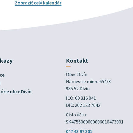
Zobraziť celý kalendár
dkazy
Kontakt
Obec Divín

ce
Námestie mieru 654/3

d
985 52 Divín
órie obce Divín
IČO: 00 316 041
DIČ: 202 123 7042
Číslo účtu:
SK4756000000006010473001
047 43 97 301