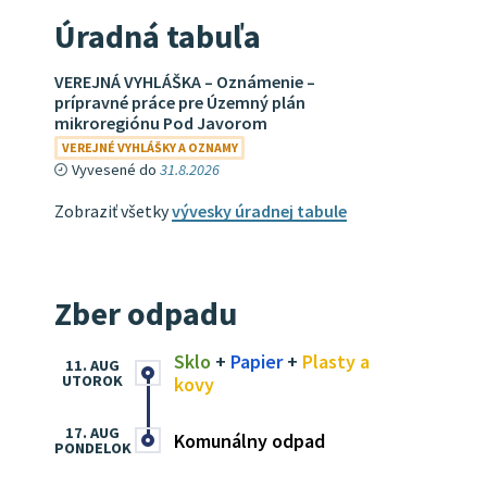
Úradná tabuľa
VEREJNÁ VYHLÁŠKA – Oznámenie –
prípravné práce pre Územný plán
mikroregiónu Pod Javorom
VEREJNÉ VYHLÁŠKY A OZNAMY
Vyvesené do
31.8.2026
Zobraziť všetky
vývesky úradnej tabule
Zber odpadu
Sklo
+
Papier
+
Plasty a
11. AUG
UTOROK
kovy
17. AUG
Komunálny odpad
PONDELOK