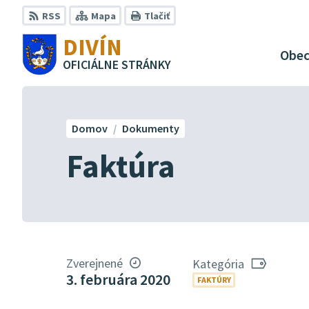
Preskočiť
RSS
Mapa
Tlačiť
na
DIVÍN
obsah
Obe
OFICIÁLNE STRÁNKY
Domov
Dokumenty
Faktúra
Zverejnené
Kategória
3. februára 2020
FAKTÚRY