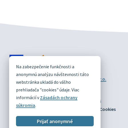
DIVÍN
Na zabezpečenie funkčnosti a
OFICIÁLNE STRÁNKY
anonymnú analýzu návštevnosti táto
Technický prevádzkovateľ:
Alphabet partner s.r.o.
webstránka ukladá do vášho
Správca obsahu:
Obec Divín
Posledná aktualizácia:
prehliadača "cookies" údaje. Viac
03.08.2026
informácií v
Zásadách ochrany
Odber RSS
Mapa
Vyhlásenie o prístupnosti
súkromia
.
Zásady ochrany osobných údajov
Nastaviť Cookies
Prijať anonymné