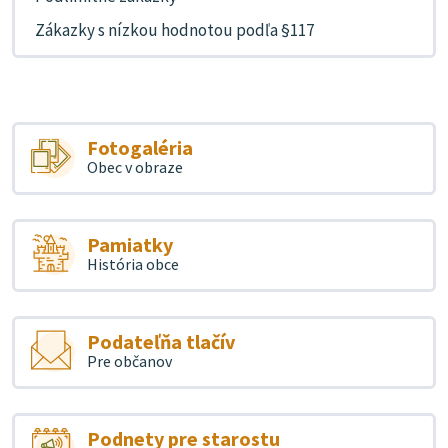
Zákazky s nízkou hodnotou podľa §117
Fotogaléria
Obec v obraze
Pamiatky
História obce
Podateľňa tlačív
Pre občanov
Podnety pre starostu