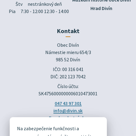
Štv
nestránkový deň
Hrad Divín
Pia
7:30 - 12:00 12:30 - 14:00
Kontakt
Obec Divín

Námestie mieru 654/3

985 52 Divín
IČO: 00 316 041
DIČ: 202 123 7042
Číslo účtu:
SK4756000000006010473001
047 43 97 301
info@divin.sk
Facebook stránka
Na zabezpečenie funkčnosti a