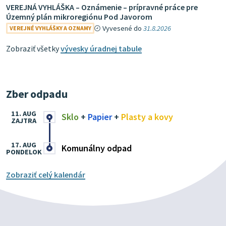
VEREJNÁ VYHLÁŠKA – Oznámenie – prípravné práce pre
Územný plán mikroregiónu Pod Javorom
Vyvesené do
31.8.2026
VEREJNÉ VYHLÁŠKY A OZNAMY
Zobraziť všetky
vývesky úradnej tabule
Zber odpadu
11. AUG
Sklo
+
Papier
+
Plasty a kovy
ZAJTRA
17. AUG
Komunálny odpad
PONDELOK
Zobraziť celý kalendár