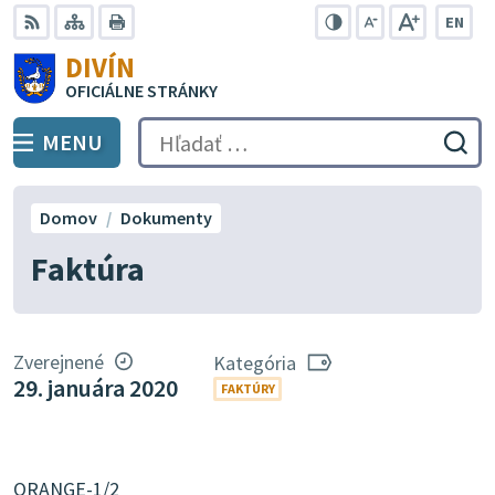
Preskočiť
EN
na
Swit
RSS
Mapa
Tlačiť
Zvýšiť
Zmenšiť
Zväčšiť
DIVÍN
lang
kontrast
veľkosť
veľkosť
obsah
OFICIÁLNE STRÁNKY
to
písma
písma
Engli
MENU
PREPNÚŤ
Hľadať:
Odo
vyh
for
Domov
Dokumenty
Faktúra
Zverejnené
Kategória
29. januára 2020
FAKTÚRY
ORANGE-1/2