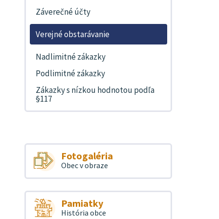
Záverečné účty
Verejné obstarávanie
Nadlimitné zákazky
Podlimitné zákazky
Zákazky s nízkou hodnotou podľa
§117
Fotogaléria
Obec v obraze
Pamiatky
História obce