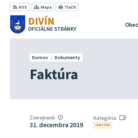
Preskočiť
RSS
Mapa
Tlačiť
na
DIVÍN
obsah
Obe
OFICIÁLNE STRÁNKY
Domov
Dokumenty
Faktúra
Zverejnené
Kategória
31. decembra 2019
FAKTÚRY