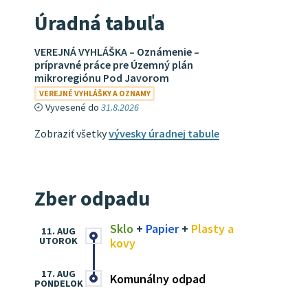
Úradná tabuľa
VEREJNÁ VYHLÁŠKA – Oznámenie –
prípravné práce pre Územný plán
mikroregiónu Pod Javorom
VEREJNÉ VYHLÁŠKY A OZNAMY
Vyvesené do
31.8.2026
Zobraziť všetky
vývesky úradnej tabule
Zber odpadu
Sklo
+
Papier
+
Plasty a
11. AUG
UTOROK
kovy
17. AUG
Komunálny odpad
PONDELOK