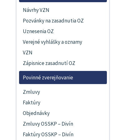
Návrhy VZN
Pozvánky na zasadnutia OZ
Uznesenia OZ
Verejné vyhlášky a oznamy
VZN
Zápisnice zasadnutí OZ
Povinné zverejňovanie
Zmluvy
Faktúry
Objednávky
Zmluvy OSSKP – Divín
Faktúry OSSKP – Divín