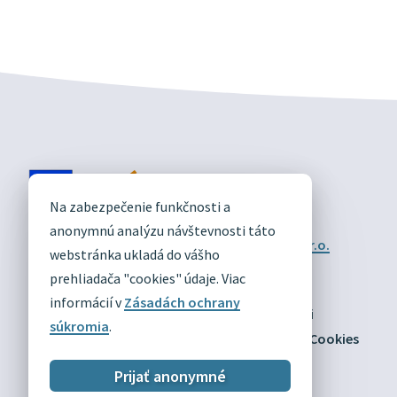
DIVÍN
Na zabezpečenie funkčnosti a
OFICIÁLNE STRÁNKY
anonymnú analýzu návštevnosti táto
Technický prevádzkovateľ:
Alphabet partner s.r.o.
webstránka ukladá do vášho
Správca obsahu:
Obec Divín
Posledná aktualizácia:
prehliadača "cookies" údaje. Viac
03.08.2026
informácií v
Zásadách ochrany
Odber RSS
Mapa
Vyhlásenie o prístupnosti
súkromia
.
Zásady ochrany osobných údajov
Nastaviť Cookies
Prijať anonymné