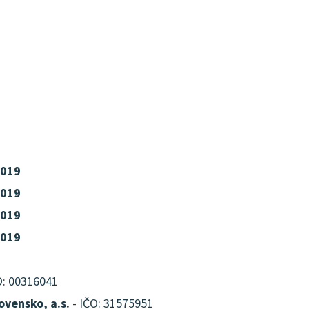
2019
2019
2019
2019
O: 00316041
ovensko, a.s.
- IČO: 31575951