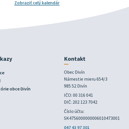
Zobraziť celý kalendár
dkazy
Kontakt
Obec Divín

ce
Námestie mieru 654/3

d
985 52 Divín
órie obce Divín
IČO: 00 316 041
DIČ: 202 123 7042
Číslo účtu:
SK4756000000006010473001
047 43 97 301