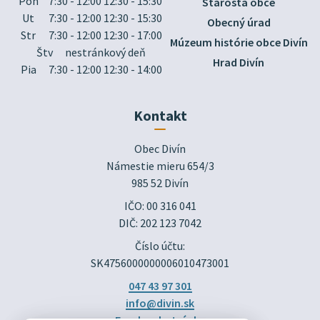
Pon
7:30 - 12:00 12:30 - 15:30
Starosta obce
Ut
7:30 - 12:00 12:30 - 15:30
Obecný úrad
Str
7:30 - 12:00 12:30 - 17:00
Múzeum histórie obce Divín
Štv
nestránkový deň
Hrad Divín
Pia
7:30 - 12:00 12:30 - 14:00
Kontakt
Obec Divín

Námestie mieru 654/3

985 52 Divín
IČO: 00 316 041
DIČ: 202 123 7042
Číslo účtu:
SK4756000000006010473001
047 43 97 301
info@divin.sk
Facebook stránka