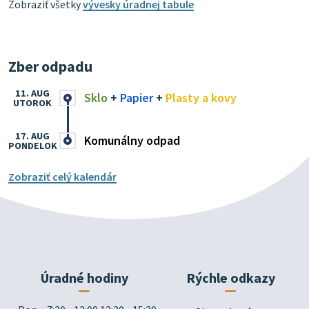
Zobraziť všetky
vývesky úradnej tabule
Zber odpadu
11. AUG
Sklo
+
Papier
+
Plasty a kovy
UTOROK
17. AUG
Komunálny odpad
PONDELOK
Zobraziť celý kalendár
Úradné hodiny
Rýchle odkazy