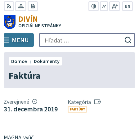
Preskočiť
EN
na
Swit
RSS
Mapa
Tlačiť
Zvýšiť
Zmenšiť
Zväčšiť
DIVÍN
lang
kontrast
veľkosť
veľkosť
obsah
OFICIÁLNE STRÁNKY
to
písma
písma
Engli
MENU
PREPNÚŤ
Hľadať:
Odo
vyh
for
Domov
Dokumenty
Faktúra
Zverejnené
Kategória
31. decembra 2019
FAKTÚRY
MAGNA-vyúč