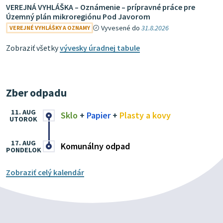
VEREJNÁ VYHLÁŠKA – Oznámenie – prípravné práce pre
Územný plán mikroregiónu Pod Javorom
Vyvesené do
31.8.2026
VEREJNÉ VYHLÁŠKY A OZNAMY
Zobraziť všetky
vývesky úradnej tabule
Zber odpadu
11. AUG
Sklo
+
Papier
+
Plasty a kovy
UTOROK
17. AUG
Komunálny odpad
PONDELOK
Zobraziť celý kalendár