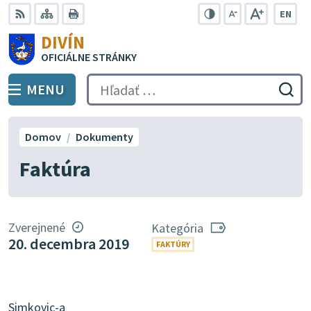
Preskočiť
EN
na
Swit
RSS
Mapa
Tlačiť
Zvýšiť
Zmenšiť
Zväčšiť
DIVÍN
lang
kontrast
veľkosť
veľkosť
obsah
OFICIÁLNE STRÁNKY
to
písma
písma
Engli
MENU
PREPNÚŤ
Hľadať:
Odo
vyh
for
Domov
Dokumenty
Faktúra
Zverejnené
Kategória
20. decembra 2019
FAKTÚRY
Simkovic-a