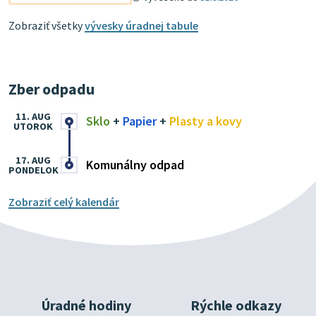
Zobraziť všetky
vývesky úradnej tabule
Zber odpadu
11. AUG
Sklo
+
Papier
+
Plasty a kovy
UTOROK
17. AUG
Komunálny odpad
PONDELOK
Zobraziť celý kalendár
Úradné hodiny
Rýchle odkazy