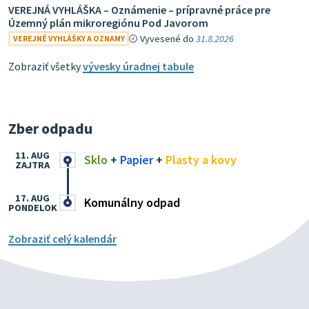
VEREJNÁ VYHLÁŠKA – Oznámenie – prípravné práce pre
Územný plán mikroregiónu Pod Javorom
Vyvesené do
31.8.2026
VEREJNÉ VYHLÁŠKY A OZNAMY
Zobraziť všetky
vývesky úradnej tabule
Zber odpadu
11. AUG
Sklo
+
Papier
+
Plasty a kovy
ZAJTRA
17. AUG
Komunálny odpad
PONDELOK
Zobraziť celý kalendár