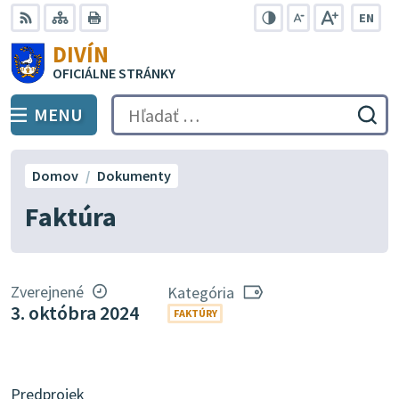
Preskočiť
EN
na
Swit
RSS
Mapa
Tlačiť
Zvýšiť
Zmenšiť
Zväčšiť
DIVÍN
lang
kontrast
veľkosť
veľkosť
obsah
OFICIÁLNE STRÁNKY
to
písma
písma
Engli
MENU
PREPNÚŤ
Hľadať:
Odo
vyh
for
Domov
Dokumenty
Faktúra
Zverejnené
Kategória
3. októbra 2024
FAKTÚRY
Predprojek