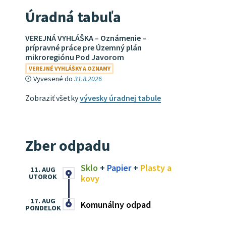
Úradná tabuľa
VEREJNÁ VYHLÁŠKA – Oznámenie –
prípravné práce pre Územný plán
mikroregiónu Pod Javorom
VEREJNÉ VYHLÁŠKY A OZNAMY
Vyvesené do
31.8.2026
Zobraziť všetky
vývesky úradnej tabule
Zber odpadu
Sklo
+
Papier
+
Plasty a
11. AUG
UTOROK
kovy
17. AUG
Komunálny odpad
PONDELOK