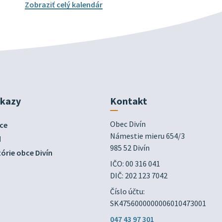
Zobraziť celý kalendár
dkazy
Kontakt
Obec Divín

ce
Námestie mieru 654/3

d
985 52 Divín
órie obce Divín
IČO: 00 316 041
DIČ: 202 123 7042
Číslo účtu:
SK4756000000006010473001
047 43 97 301