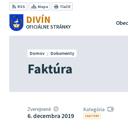
Preskočiť
RSS
Mapa
Tlačiť
na
DIVÍN
obsah
Obe
OFICIÁLNE STRÁNKY
Domov
Dokumenty
Faktúra
Zverejnené
Kategória
6. decembra 2019
FAKTÚRY