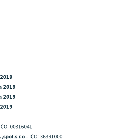
 2019
a 2019
a 2019
 2019
IČO: 00316041
,spol.s r.o
- IČO: 36391000