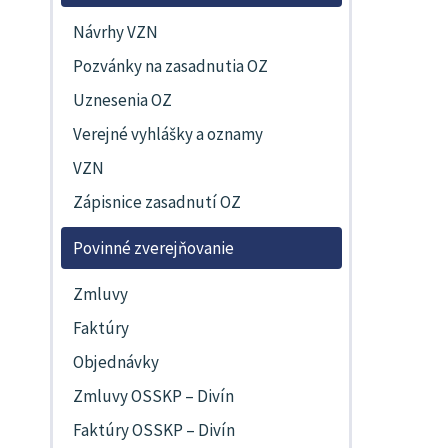
Návrhy VZN
Pozvánky na zasadnutia OZ
Uznesenia OZ
Verejné vyhlášky a oznamy
VZN
Zápisnice zasadnutí OZ
Povinné zverejňovanie
Zmluvy
Faktúry
Objednávky
Zmluvy OSSKP – Divín
Faktúry OSSKP – Divín