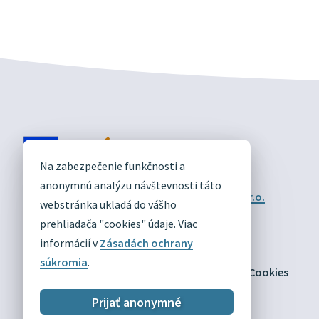
DIVÍN
Na zabezpečenie funkčnosti a
OFICIÁLNE STRÁNKY
anonymnú analýzu návštevnosti táto
Technický prevádzkovateľ:
Alphabet partner s.r.o.
webstránka ukladá do vášho
Správca obsahu:
Obec Divín
Posledná aktualizácia:
prehliadača "cookies" údaje. Viac
03.08.2026
informácií v
Zásadách ochrany
Odber RSS
Mapa
Vyhlásenie o prístupnosti
súkromia
.
Zásady ochrany osobných údajov
Nastaviť Cookies
Prijať anonymné