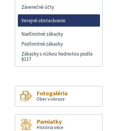
Záverečné účty
Verejné obstarávanie
Nadlimitné zákazky
Podlimitné zákazky
Zákazky s nízkou hodnotou podľa
§117
Fotogaléria
Obec v obraze
Pamiatky
História obce