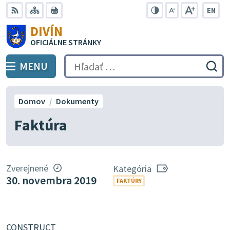
Preskočiť
EN
na
Swit
RSS
Mapa
Tlačiť
Zvýšiť
Zmenšiť
Zväčšiť
DIVÍN
lang
kontrast
veľkosť
veľkosť
obsah
OFICIÁLNE STRÁNKY
to
písma
písma
Engli
MENU
PREPNÚŤ
Hľadať:
Odo
vyh
for
Domov
Dokumenty
Faktúra
Zverejnené
Kategória
30. novembra 2019
FAKTÚRY
CONSTRUCT