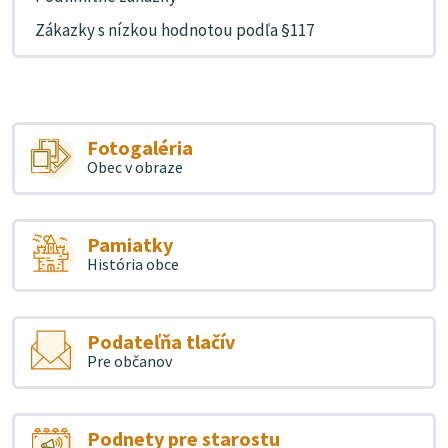
Zákazky s nízkou hodnotou podľa §117
Fotogaléria
Obec v obraze
Pamiatky
História obce
Podateľňa tlačív
Pre občanov
Podnety pre starostu