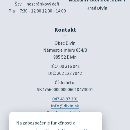
Štv
nestránkový deň
Hrad Divín
Pia
7:30 - 12:00 12:30 - 14:00
Kontakt
Obec Divín

Námestie mieru 654/3

985 52 Divín
IČO: 00 316 041
DIČ: 202 123 7042
Číslo účtu:
SK4756000000006010473001
047 43 97 301
info@divin.sk
Facebook stránka
Na zabezpečenie funkčnosti a