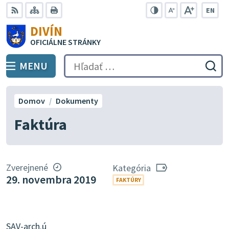
Preskočiť
EN
na
Swit
RSS
Mapa
Tlačiť
Zvýšiť
Zmenšiť
Zväčšiť
DIVÍN
lang
kontrast
veľkosť
veľkosť
obsah
OFICIÁLNE STRÁNKY
to
písma
písma
Engli
MENU
PREPNÚŤ
Hľadať:
Odo
vyh
for
Domov
Dokumenty
Faktúra
Zverejnené
Kategória
29. novembra 2019
FAKTÚRY
SAV-arch.ú