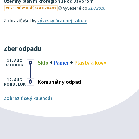
Územný plán mikroregiónu Pod Javorom
Vyvesené do
31.8.2026
VEREJNÉ VYHLÁŠKY A OZNAMY
Zobraziť všetky
vývesky úradnej tabule
Zber odpadu
11. AUG
Sklo
+
Papier
+
Plasty a kovy
UTOROK
17. AUG
Komunálny odpad
PONDELOK
Zobraziť celý kalendár