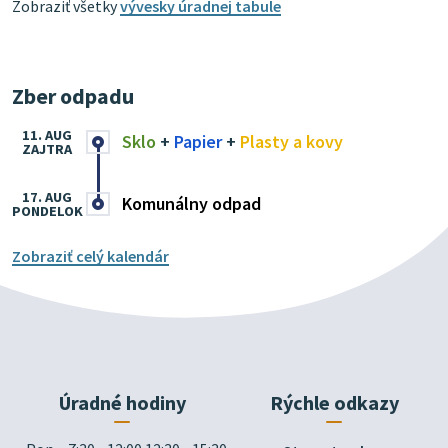
Zobraziť všetky
vývesky úradnej tabule
Zber odpadu
11. AUG
Sklo
+
Papier
+
Plasty a kovy
ZAJTRA
17. AUG
Komunálny odpad
PONDELOK
Zobraziť celý kalendár
Úradné hodiny
Rýchle odkazy