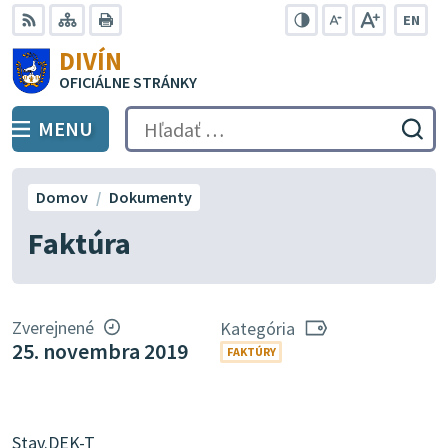
Preskočiť
EN
na
Swit
RSS
Mapa
Tlačiť
Zvýšiť
Zmenšiť
Zväčšiť
DIVÍN
lang
kontrast
veľkosť
veľkosť
obsah
OFICIÁLNE STRÁNKY
to
písma
písma
Engli
MENU
PREPNÚŤ
Hľadať:
Odo
vyh
for
Domov
Dokumenty
Faktúra
Zverejnené
Kategória
25. novembra 2019
FAKTÚRY
Stav.DEK-T