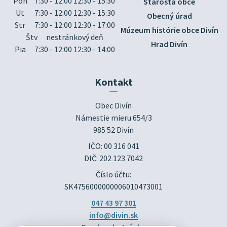
Pon
7:30 - 12:00 12:30 - 15:30
Starosta obce
Ut
7:30 - 12:00 12:30 - 15:30
Obecný úrad
Str
7:30 - 12:00 12:30 - 17:00
Múzeum histórie obce Divín
Štv
nestránkový deň
Hrad Divín
Pia
7:30 - 12:00 12:30 - 14:00
Kontakt
Obec Divín

Námestie mieru 654/3

985 52 Divín
IČO: 00 316 041
DIČ: 202 123 7042
Číslo účtu:
SK4756000000006010473001
047 43 97 301
info@divin.sk
Facebook stránka