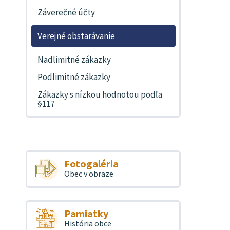
Záverečné účty
Verejné obstarávanie
Nadlimitné zákazky
Podlimitné zákazky
Zákazky s nízkou hodnotou podľa
§117
Fotogaléria
Obec v obraze
Pamiatky
História obce