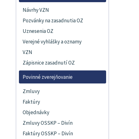
Návrhy VZN
Pozvánky na zasadnutia OZ
Uznesenia OZ
Verejné vyhlášky a oznamy
VZN
Zápisnice zasadnutí OZ
Povinné zverejňovanie
Zmluvy
Faktúry
Objednávky
Zmluvy OSSKP – Divín
Faktúry OSSKP – Divín