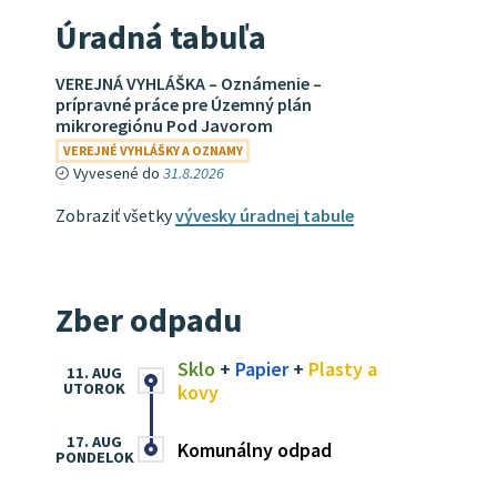
Úradná tabuľa
VEREJNÁ VYHLÁŠKA – Oznámenie –
prípravné práce pre Územný plán
mikroregiónu Pod Javorom
VEREJNÉ VYHLÁŠKY A OZNAMY
Vyvesené do
31.8.2026
Zobraziť všetky
vývesky úradnej tabule
Zber odpadu
Sklo
+
Papier
+
Plasty a
11. AUG
UTOROK
kovy
17. AUG
Komunálny odpad
PONDELOK