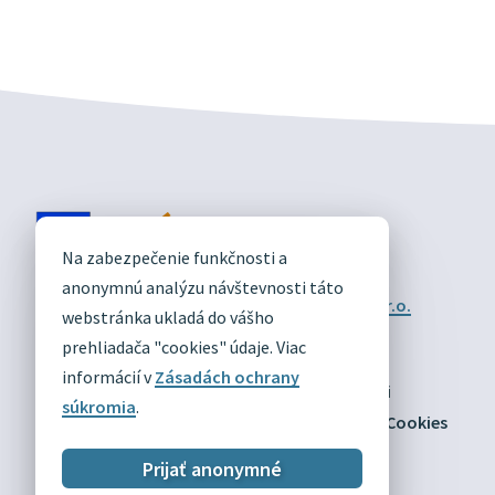
DIVÍN
Na zabezpečenie funkčnosti a
OFICIÁLNE STRÁNKY
anonymnú analýzu návštevnosti táto
Technický prevádzkovateľ:
Alphabet partner s.r.o.
webstránka ukladá do vášho
Správca obsahu:
Obec Divín
Posledná aktualizácia:
prehliadača "cookies" údaje. Viac
03.08.2026
informácií v
Zásadách ochrany
Odber RSS
Mapa
Vyhlásenie o prístupnosti
súkromia
.
Zásady ochrany osobných údajov
Nastaviť Cookies
Prijať anonymné