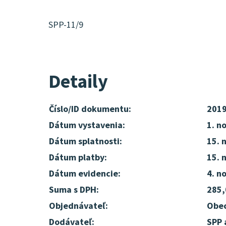
SPP-11/9
Detaily
Číslo/ID dokumentu:
201
Dátum vystavenia:
1. n
Dátum splatnosti:
15. 
Dátum platby:
15. 
Dátum evidencie:
4. n
Suma s DPH:
285,
Objednávateľ:
Obec
Dodávateľ:
SPP 