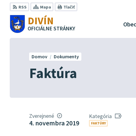
Preskočiť
RSS
Mapa
Tlačiť
na
DIVÍN
obsah
Obe
OFICIÁLNE STRÁNKY
Domov
Dokumenty
Faktúra
Zverejnené
Kategória
4. novembra 2019
FAKTÚRY