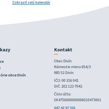
Zobraziť celý kalendár
dkazy
Kontakt
Obec Divín

ce
Námestie mieru 654/3

d
985 52 Divín
órie obce Divín
IČO: 00 316 041
DIČ: 202 123 7042
Číslo účtu:
SK4756000000006010473001
047 43 97 301