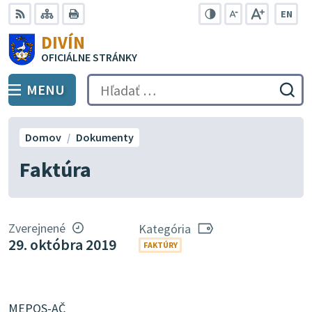
Preskočiť
EN
na
Swit
RSS
Mapa
Tlačiť
Zvýšiť
Zmenšiť
Zväčšiť
DIVÍN
lang
kontrast
veľkosť
veľkosť
obsah
OFICIÁLNE STRÁNKY
to
písma
písma
Engli
MENU
PREPNÚŤ
Hľadať:
Odo
vyh
for
Domov
Dokumenty
Faktúra
Zverejnené
Kategória
29. októbra 2019
FAKTÚRY
MEPOS-AČ