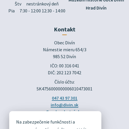
Štv
nestránkový deň
Hrad Divín
Pia
7:30 - 12:00 12:30 - 14:00
Kontakt
Obec Divín

Námestie mieru 654/3

985 52 Divín
IČO: 00 316 041
DIČ: 202 123 7042
Číslo účtu:
SK4756000000006010473001
047 43 97 301
info@divin.sk
Facebook stránka
Na zabezpečenie funkčnosti a