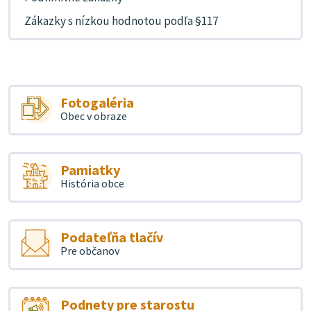
Zákazky s nízkou hodnotou podľa §117
Fotogaléria
Obec v obraze
Pamiatky
História obce
Podateľňa tlačív
Pre občanov
Podnety pre starostu