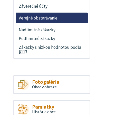
Záverečné účty
Verejné obstarávanie
Nadlimitné zákazky
Podlimitné zákazky
Zákazky s nízkou hodnotou podľa
§117
Fotogaléria
Obec v obraze
Pamiatky
História obce