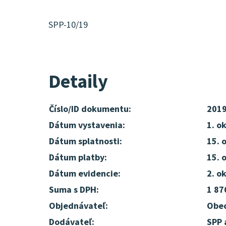
SPP-10/19
Detaily
Číslo/ID dokumentu:
201
Dátum vystavenia:
1. o
Dátum splatnosti:
15. 
Dátum platby:
15. 
Dátum evidencie:
2. o
Suma s DPH:
1 87
Objednávateľ:
Obec
Dodávateľ:
SPP 