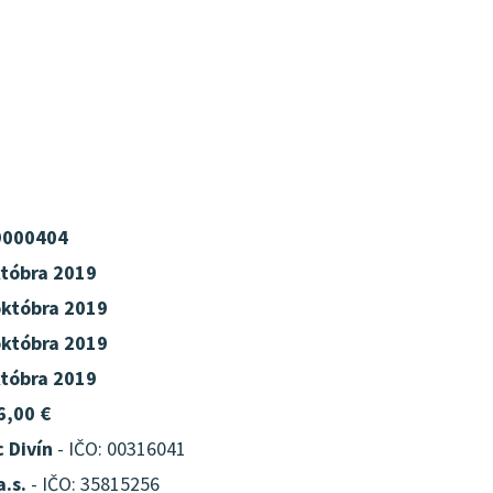
9000404
któbra 2019
októbra 2019
októbra 2019
któbra 2019
6,00 €
 Divín
- IČO: 00316041
a.s.
- IČO: 35815256