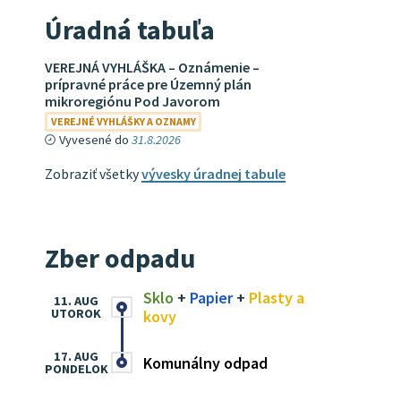
Úradná tabuľa
VEREJNÁ VYHLÁŠKA – Oznámenie –
prípravné práce pre Územný plán
mikroregiónu Pod Javorom
VEREJNÉ VYHLÁŠKY A OZNAMY
Vyvesené do
31.8.2026
Zobraziť všetky
vývesky úradnej tabule
Zber odpadu
Sklo
+
Papier
+
Plasty a
11. AUG
UTOROK
kovy
17. AUG
Komunálny odpad
PONDELOK