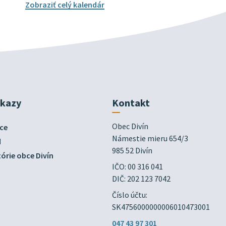
Zobraziť celý kalendár
dkazy
Kontakt
Obec Divín

ce
Námestie mieru 654/3

d
985 52 Divín
órie obce Divín
IČO: 00 316 041
DIČ: 202 123 7042
Číslo účtu:
SK4756000000006010473001
047 43 97 301