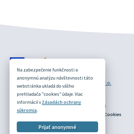
DIVÍN
Na zabezpečenie funkčnosti a
OFICIÁLNE STRÁNKY
anonymnú analýzu návštevnosti táto
Technický prevádzkovateľ:
Alphabet partner s.r.o.
webstránka ukladá do vášho
Správca obsahu:
Obec Divín
Posledná aktualizácia:
prehliadača "cookies" údaje. Viac
03.08.2026
informácií v
Zásadách ochrany
Odber RSS
Mapa
Vyhlásenie o prístupnosti
súkromia
.
Zásady ochrany osobných údajov
Nastaviť Cookies
Prijať anonymné