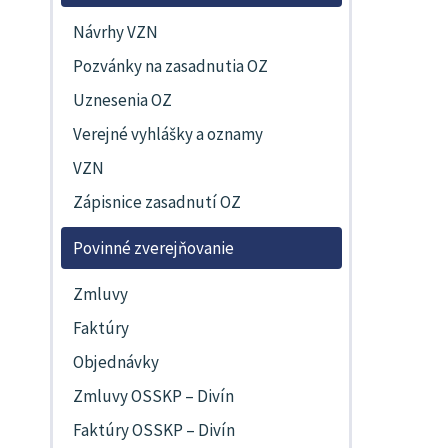
Návrhy VZN
Pozvánky na zasadnutia OZ
Uznesenia OZ
Verejné vyhlášky a oznamy
VZN
Zápisnice zasadnutí OZ
Povinné zverejňovanie
Zmluvy
Faktúry
Objednávky
Zmluvy OSSKP – Divín
Faktúry OSSKP – Divín