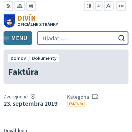
Preskočiť
EN
na
Swit
RSS
Mapa
Tlačiť
Zvýšiť
Zmenšiť
Zväčšiť
DIVÍN
lang
kontrast
veľkosť
veľkosť
obsah
OFICIÁLNE STRÁNKY
to
písma
písma
Engli
MENU
PREPNÚŤ
Hľadať:
Odo
vyh
for
Domov
Dokumenty
Faktúra
Zverejnené
Kategória
23. septembra 2019
FAKTÚRY
Dováľ-knih