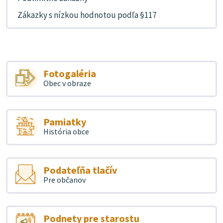
Zákazky s nízkou hodnotou podľa §117
Fotogaléria
Obec v obraze
Pamiatky
História obce
Podateľňa tlačív
Pre občanov
Podnety pre starostu