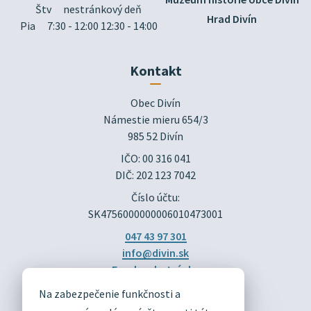
Štv
nestránkový deň
Hrad Divín
Pia
7:30 - 12:00 12:30 - 14:00
Kontakt
Obec Divín

Námestie mieru 654/3

985 52 Divín
IČO: 00 316 041
DIČ: 202 123 7042
Číslo účtu:
SK4756000000006010473001
047 43 97 301
info@divin.sk
Facebook stránka
Na zabezpečenie funkčnosti a