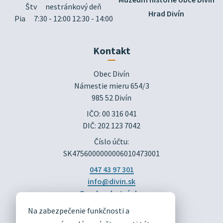
Štv
nestránkový deň
Hrad Divín
Pia
7:30 - 12:00 12:30 - 14:00
Kontakt
Obec Divín

Námestie mieru 654/3

985 52 Divín
IČO: 00 316 041
DIČ: 202 123 7042
Číslo účtu:
SK4756000000006010473001
047 43 97 301
info@divin.sk
Facebook stránka
Na zabezpečenie funkčnosti a