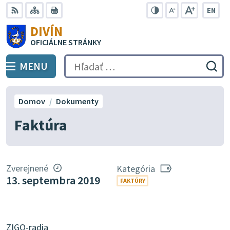
Preskočiť
EN
na
Swit
RSS
Mapa
Tlačiť
Zvýšiť
Zmenšiť
Zväčšiť
DIVÍN
lang
kontrast
veľkosť
veľkosť
obsah
OFICIÁLNE STRÁNKY
to
písma
písma
Engli
MENU
PREPNÚŤ
Hľadať:
Odo
vyh
for
Domov
Dokumenty
Faktúra
Zverejnené
Kategória
13. septembra 2019
FAKTÚRY
ZIGO-radia