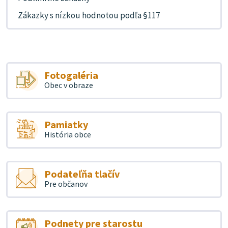
Zákazky s nízkou hodnotou podľa §117
Fotogaléria
Obec v obraze
Pamiatky
História obce
Podateľňa tlačív
Pre občanov
Podnety pre starostu