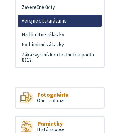
Záverečné účty
Verejné obstarávanie
Nadlimitné zákazky
Podlimitné zákazky
Zákazky s nízkou hodnotou podľa
§117
Fotogaléria
Obec v obraze
Pamiatky
História obce