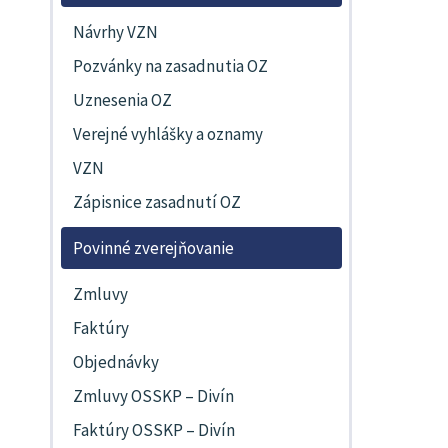
Návrhy VZN
Pozvánky na zasadnutia OZ
Uznesenia OZ
Verejné vyhlášky a oznamy
VZN
Zápisnice zasadnutí OZ
Povinné zverejňovanie
Zmluvy
Faktúry
Objednávky
Zmluvy OSSKP – Divín
Faktúry OSSKP – Divín