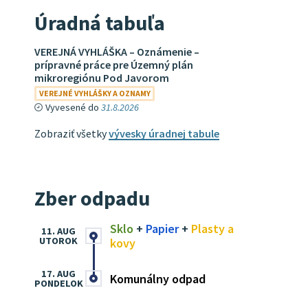
Úradná tabuľa
VEREJNÁ VYHLÁŠKA – Oznámenie –
prípravné práce pre Územný plán
mikroregiónu Pod Javorom
VEREJNÉ VYHLÁŠKY A OZNAMY
Vyvesené do
31.8.2026
Zobraziť všetky
vývesky úradnej tabule
Zber odpadu
Sklo
+
Papier
+
Plasty a
11. AUG
UTOROK
kovy
17. AUG
Komunálny odpad
PONDELOK