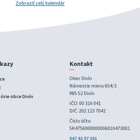
Zobraziť celý kalendár
dkazy
Kontakt
Obec Divín

ce
Námestie mieru 654/3

d
985 52 Divín
órie obce Divín
IČO: 00 316 041
DIČ: 202 123 7042
Číslo účtu:
SK4756000000006010473001
047 43 97 301