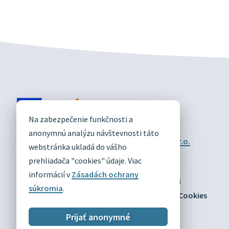
DIVÍN
Na zabezpečenie funkčnosti a
OFICIÁLNE STRÁNKY
anonymnú analýzu návštevnosti táto
Technický prevádzkovateľ:
Alphabet partner s.r.o.
webstránka ukladá do vášho
Správca obsahu:
Obec Divín
Posledná aktualizácia:
prehliadača "cookies" údaje. Viac
03.08.2026
informácií v
Zásadách ochrany
Odber RSS
Mapa
Vyhlásenie o prístupnosti
súkromia
.
Zásady ochrany osobných údajov
Nastaviť Cookies
Prijať anonymné