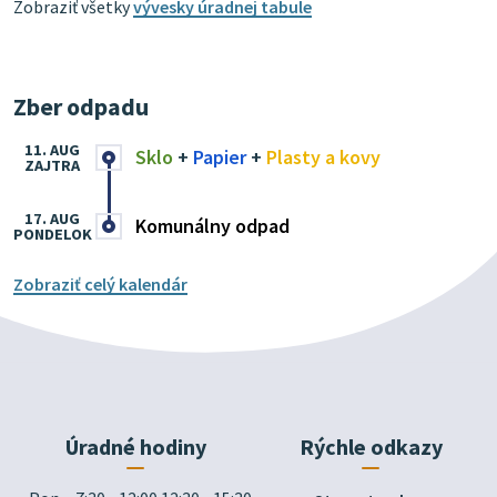
Zobraziť všetky
vývesky úradnej tabule
Zber odpadu
11. AUG
Sklo
+
Papier
+
Plasty a kovy
ZAJTRA
17. AUG
Komunálny odpad
PONDELOK
Zobraziť celý kalendár
Úradné hodiny
Rýchle odkazy