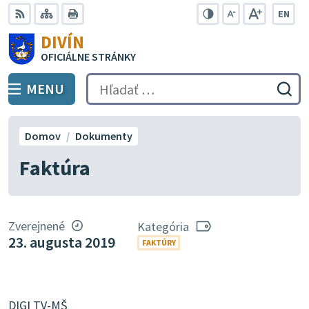
Preskočiť
EN
na
Swit
RSS
Mapa
Tlačiť
Zvýšiť
Zmenšiť
Zväčšiť
DIVÍN
lang
kontrast
veľkosť
veľkosť
obsah
OFICIÁLNE STRÁNKY
to
písma
písma
Engli
MENU
PREPNÚŤ
Hľadať:
Odo
vyh
for
Domov
Dokumenty
Faktúra
Zverejnené
Kategória
23. augusta 2019
FAKTÚRY
DIGI TV-MŠ