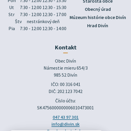
Pon
7:30 - 12:00 12:30 - 15:30
Starosta obce
Ut
7:30 - 12:00 12:30 - 15:30
Obecný úrad
Str
7:30 - 12:00 12:30 - 17:00
Múzeum histórie obce Divín
Štv
nestránkový deň
Hrad Divín
Pia
7:30 - 12:00 12:30 - 14:00
Kontakt
Obec Divín

Námestie mieru 654/3

985 52 Divín
IČO: 00 316 041
DIČ: 202 123 7042
Číslo účtu:
SK4756000000006010473001
047 43 97 301
info@divin.sk
Facebook stránka