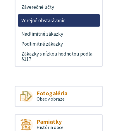
Záverečné účty
Verejné obstarávanie
Nadlimitné zákazky
Podlimitné zákazky
Zákazky s nízkou hodnotou podľa
§117
Fotogaléria
Obec v obraze
Pamiatky
História obce