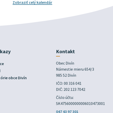
Zobraziť celý kalendár
dkazy
Kontakt
Obec Divín

ce
Námestie mieru 654/3

d
985 52 Divín
órie obce Divín
IČO: 00 316 041
DIČ: 202 123 7042
Číslo účtu:
SK4756000000006010473001
047 43 97 301