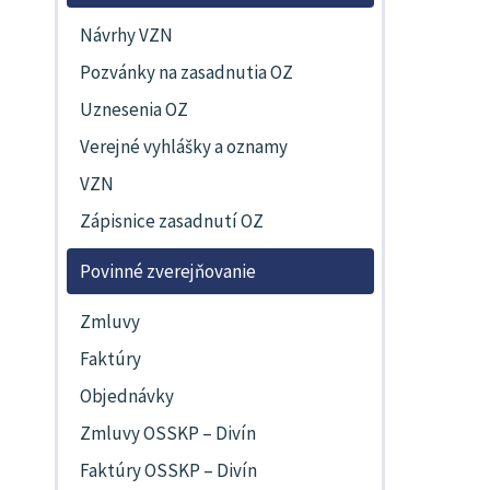
Návrhy VZN
Pozvánky na zasadnutia OZ
Uznesenia OZ
Verejné vyhlášky a oznamy
VZN
Zápisnice zasadnutí OZ
Povinné zverejňovanie
Zmluvy
Faktúry
Objednávky
Zmluvy OSSKP – Divín
Faktúry OSSKP – Divín