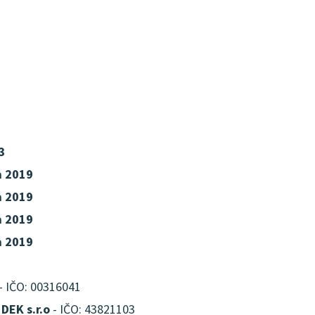
3
a 2019
a 2019
a 2019
a 2019
- IČO: 00316041
DEK s.r.o
- IČO: 43821103