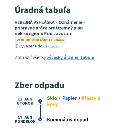
Úradná tabuľa
VEREJNÁ VYHLÁŠKA – Oznámenie –
prípravné práce pre Územný plán
mikroregiónu Pod Javorom
VEREJNÉ VYHLÁŠKY A OZNAMY
Vyvesené do
31.8.2026
Zobraziť všetky
vývesky úradnej tabule
Zber odpadu
Sklo
+
Papier
+
Plasty a
11. AUG
UTOROK
kovy
17. AUG
Komunálny odpad
PONDELOK