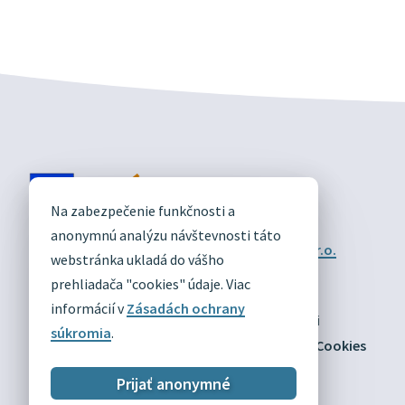
DIVÍN
Na zabezpečenie funkčnosti a
OFICIÁLNE STRÁNKY
anonymnú analýzu návštevnosti táto
Technický prevádzkovateľ:
Alphabet partner s.r.o.
webstránka ukladá do vášho
Správca obsahu:
Obec Divín
Posledná aktualizácia:
prehliadača "cookies" údaje. Viac
03.08.2026
informácií v
Zásadách ochrany
Odber RSS
Mapa
Vyhlásenie o prístupnosti
súkromia
.
Zásady ochrany osobných údajov
Nastaviť Cookies
Prijať anonymné