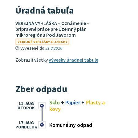
Úradná tabuľa
VEREJNÁ VYHLÁŠKA – Oznámenie –
prípravné práce pre Územný plán
mikroregiónu Pod Javorom
VEREJNÉ VYHLÁŠKY A OZNAMY
Vyvesené do
31.8.2026
Zobraziť všetky
vývesky úradnej tabule
Zber odpadu
Sklo
+
Papier
+
Plasty a
11. AUG
UTOROK
kovy
17. AUG
Komunálny odpad
PONDELOK