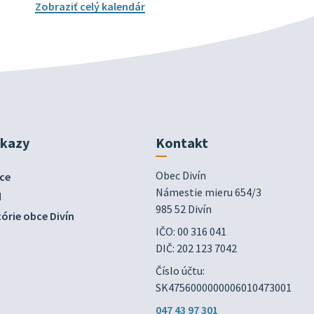
Zobraziť celý kalendár
dkazy
Kontakt
Obec Divín

ce
Námestie mieru 654/3

d
985 52 Divín
órie obce Divín
IČO: 00 316 041
DIČ: 202 123 7042
Číslo účtu:
SK4756000000006010473001
047 43 97 301