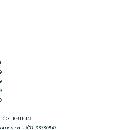
0
9
9
9
9
 IČO: 00316041
are s.r.o.
- IČO: 36730947