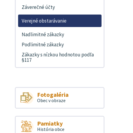
Záverečné účty
Verejné obstarávanie
Nadlimitné zákazky
Podlimitné zákazky
Zákazky s nízkou hodnotou podľa
§117
Fotogaléria
Obec v obraze
Pamiatky
História obce