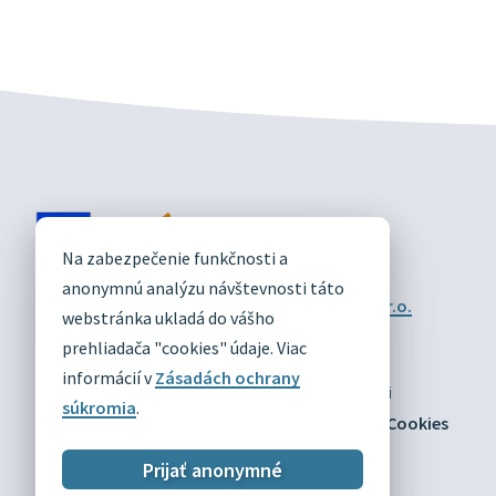
DIVÍN
Na zabezpečenie funkčnosti a
OFICIÁLNE STRÁNKY
anonymnú analýzu návštevnosti táto
Technický prevádzkovateľ:
Alphabet partner s.r.o.
webstránka ukladá do vášho
Správca obsahu:
Obec Divín
Posledná aktualizácia:
prehliadača "cookies" údaje. Viac
03.08.2026
informácií v
Zásadách ochrany
Odber RSS
Mapa
Vyhlásenie o prístupnosti
súkromia
.
Zásady ochrany osobných údajov
Nastaviť Cookies
Prijať anonymné