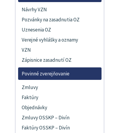
Návrhy VZN
Pozvánky na zasadnutia OZ
Uznesenia OZ
Verejné vyhlášky a oznamy
VZN
Zápisnice zasadnutí OZ
Povinné zverejňovanie
Zmluvy
Faktúry
Objednávky
Zmluvy OSSKP – Divín
Faktúry OSSKP – Divín