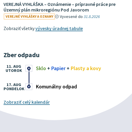
VEREJNÁ VYHLÁŠKA – Oznámenie – prípravné práce pre
Územný plán mikroregiónu Pod Javorom
Vyvesené do
31.8.2026
VEREJNÉ VYHLÁŠKY A OZNAMY
Zobraziť všetky
vývesky úradnej tabule
Zber odpadu
11. AUG
Sklo
+
Papier
+
Plasty a kovy
UTOROK
17. AUG
Komunálny odpad
PONDELOK
Zobraziť celý kalendár