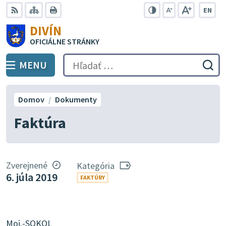
Preskočiť
EN
na
Swit
RSS
Mapa
Tlačiť
Zvýšiť
Zmenšiť
Zväčšiť
DIVÍN
lang
kontrast
veľkosť
veľkosť
obsah
OFICIÁLNE STRÁNKY
to
písma
písma
Engli
MENU
PREPNÚŤ
Hľadať:
Odo
vyh
for
Domov
Dokumenty
Faktúra
Zverejnené
Kategória
6. júla 2019
FAKTÚRY
Moj.-SOKOL