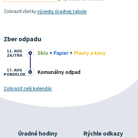
Zobraziť všetky
vývesky úradnej tabule
Zber odpadu
11. AUG
Sklo
+
Papier
+
Plasty a kovy
ZAJTRA
17. AUG
Komunálny odpad
PONDELOK
Zobraziť celý kalendár
Úradné hodiny
Rýchle odkazy