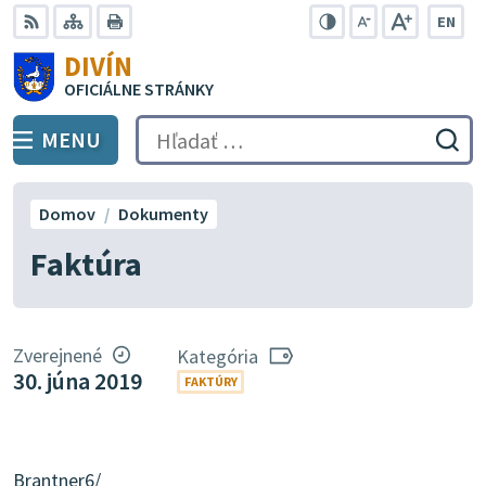
Preskočiť
EN
na
Swit
RSS
Mapa
Tlačiť
Zvýšiť
Zmenšiť
Zväčšiť
DIVÍN
lang
kontrast
veľkosť
veľkosť
obsah
OFICIÁLNE STRÁNKY
to
písma
písma
Engli
MENU
PREPNÚŤ
Hľadať:
Odo
vyh
for
Domov
Dokumenty
Faktúra
Zverejnené
Kategória
30. júna 2019
FAKTÚRY
Brantner6/