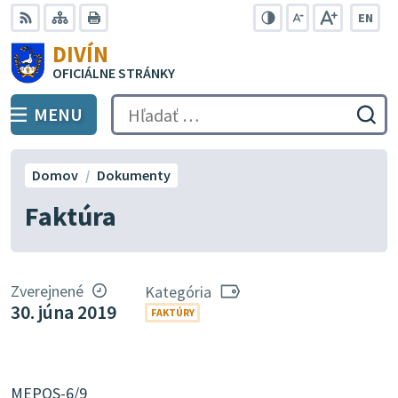
Preskočiť
EN
na
Swit
RSS
Mapa
Tlačiť
Zvýšiť
Zmenšiť
Zväčšiť
DIVÍN
lang
kontrast
veľkosť
veľkosť
obsah
OFICIÁLNE STRÁNKY
to
písma
písma
Engli
MENU
PREPNÚŤ
Hľadať:
Odo
vyh
for
Domov
Dokumenty
Faktúra
Zverejnené
Kategória
30. júna 2019
FAKTÚRY
MEPOS-6/9