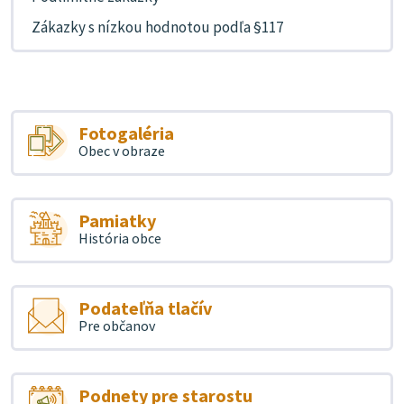
Zákazky s nízkou hodnotou podľa §117
Fotogaléria
Obec v obraze
Pamiatky
História obce
Podateľňa tlačív
Pre občanov
Podnety pre starostu