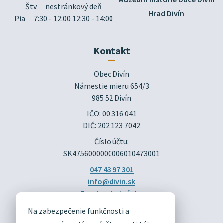
Štv
nestránkový deň
Hrad Divín
Pia
7:30 - 12:00 12:30 - 14:00
Kontakt
Obec Divín

Námestie mieru 654/3

985 52 Divín
IČO: 00 316 041
DIČ: 202 123 7042
Číslo účtu:
SK4756000000006010473001
047 43 97 301
info@divin.sk
Facebook stránka
Na zabezpečenie funkčnosti a