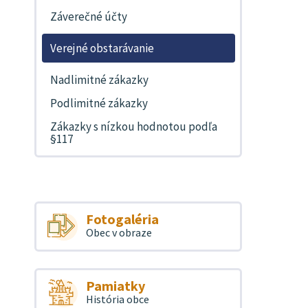
Záverečné účty
Verejné obstarávanie
Nadlimitné zákazky
Podlimitné zákazky
Zákazky s nízkou hodnotou podľa
§117
Fotogaléria
Obec v obraze
Pamiatky
História obce