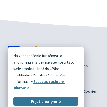
DIVÍN
Na zabezpečenie funkčnosti a
OFICIÁLNE STRÁNKY
anonymnú analýzu návštevnosti táto
Technický prevádzkovateľ:
Alphabet partner s.r.o.
webstránka ukladá do vášho
Správca obsahu:
Obec Divín
Posledná aktualizácia:
prehliadača "cookies" údaje. Viac
03.08.2026
informácií v
Zásadách ochrany
Odber RSS
Mapa
Vyhlásenie o prístupnosti
súkromia
.
Zásady ochrany osobných údajov
Nastaviť Cookies
Prijať anonymné