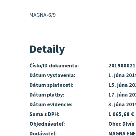
MAGNA-6/9
Detaily
Číslo/ID dokumentu:
201900021
Dátum vystavenia:
1. júna 201
Dátum splatnosti:
15. júna 2
Dátum platby:
17. júna 2
Dátum evidencie:
3. júna 201
Suma s DPH:
1 065,68 €
Objednávateľ:
Obec Divín
Dodávateľ:
MAGNA ENER