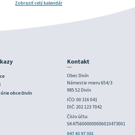
Zobraziť celý kalendár
dkazy
Kontakt
Obec Divín

ce
Námestie mieru 654/3

d
985 52 Divín
órie obce Divín
IČO: 00 316 041
DIČ: 202 123 7042
Číslo účtu:
SK4756000000006010473001
047 43 97 301