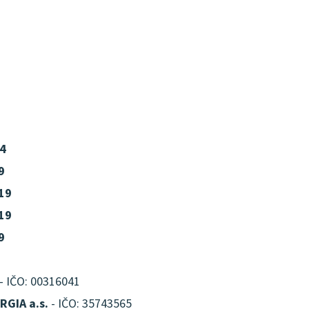
4
9
019
019
9
- IČO: 00316041
GIA a.s.
- IČO: 35743565