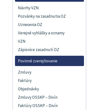
Návrhy VZN
Pozvánky na zasadnutia OZ
Uznesenia OZ
Verejné vyhlášky a oznamy
VZN
Zápisnice zasadnutí OZ
Povinné zverejňovanie
Zmluvy
Faktúry
Objednávky
Zmluvy OSSKP – Divín
Faktúry OSSKP – Divín