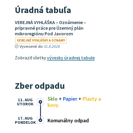
Úradná tabuľa
VEREJNÁ VYHLÁŠKA – Oznámenie –
prípravné práce pre Územný plán
mikroregiónu Pod Javorom
VEREJNÉ VYHLÁŠKY A OZNAMY
Vyvesené do
31.8.2026
Zobraziť všetky
vývesky úradnej tabule
Zber odpadu
Sklo
+
Papier
+
Plasty a
11. AUG
UTOROK
kovy
17. AUG
Komunálny odpad
PONDELOK