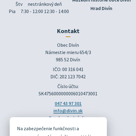
Štv
nestránkový deň
Hrad Divín
Pia
7:30 - 12:00 12:30 - 14:00
Kontakt
Obec Divín

Námestie mieru 654/3

985 52 Divín
IČO: 00 316 041
DIČ: 202 123 7042
Číslo účtu:
SK4756000000006010473001
047 43 97 301
info@divin.sk
Facebook stránka
Na zabezpečenie funkčnosti a