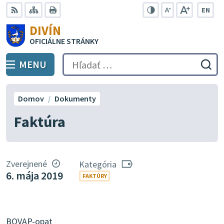
Preskočiť
EN
na
Swit
RSS
Mapa
Tlačiť
Zvýšiť
Zmenšiť
Zväčšiť
DIVÍN
lang
kontrast
veľkosť
veľkosť
obsah
OFICIÁLNE STRÁNKY
to
písma
písma
Engli
MENU
PREPNÚŤ
Hľadať:
Odo
vyh
for
Domov
Dokumenty
Faktúra
Zverejnené
Kategória
6. mája 2019
FAKTÚRY
BOVAP-opat