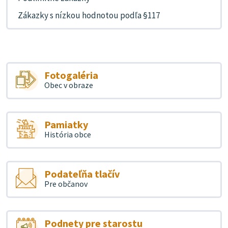
Zákazky s nízkou hodnotou podľa §117
Fotogaléria
Obec v obraze
Pamiatky
História obce
Podateľňa tlačív
Pre občanov
Podnety pre starostu