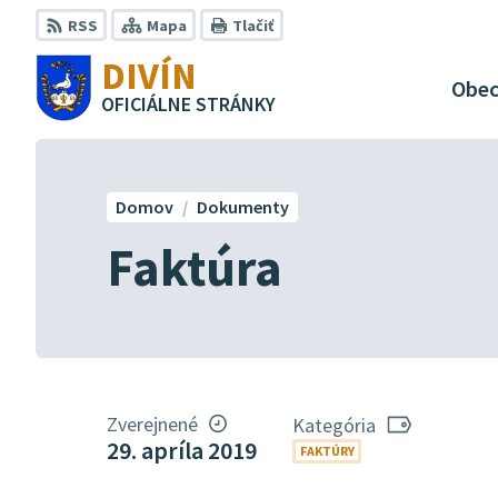
Preskočiť
RSS
Mapa
Tlačiť
na
DIVÍN
obsah
Obe
OFICIÁLNE STRÁNKY
Domov
Dokumenty
Faktúra
Zverejnené
Kategória
29. apríla 2019
FAKTÚRY