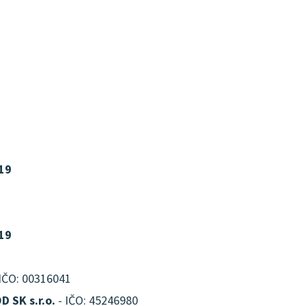
019
019
IČO: 00316041
 SK s.r.o.
- IČO: 45246980