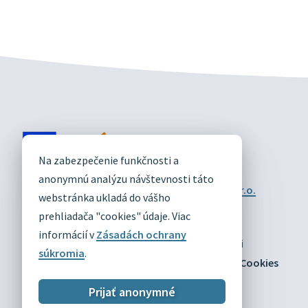
DIVÍN
Na zabezpečenie funkčnosti a
OFICIÁLNE STRÁNKY
anonymnú analýzu návštevnosti táto
Technický prevádzkovateľ:
Alphabet partner s.r.o.
webstránka ukladá do vášho
Správca obsahu:
Obec Divín
Posledná aktualizácia:
prehliadača "cookies" údaje. Viac
03.08.2026
informácií v
Zásadách ochrany
Odber RSS
Mapa
Vyhlásenie o prístupnosti
súkromia
.
Zásady ochrany osobných údajov
Nastaviť Cookies
Prijať anonymné