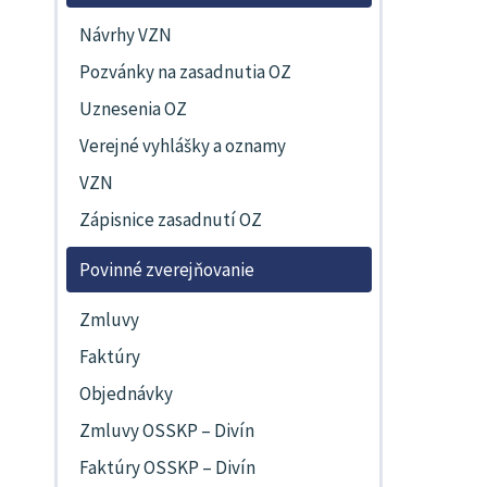
Návrhy VZN
Pozvánky na zasadnutia OZ
Uznesenia OZ
Verejné vyhlášky a oznamy
VZN
Zápisnice zasadnutí OZ
Povinné zverejňovanie
Zmluvy
Faktúry
Objednávky
Zmluvy OSSKP – Divín
Faktúry OSSKP – Divín