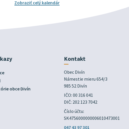
Zobraziť celý kalendár
dkazy
Kontakt
Obec Divín

ce
Námestie mieru 654/3

d
985 52 Divín
órie obce Divín
IČO: 00 316 041
DIČ: 202 123 7042
Číslo účtu:
SK4756000000006010473001
047 43 97 301