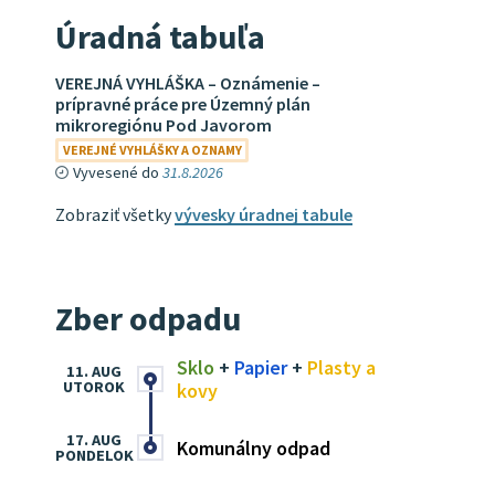
Úradná tabuľa
VEREJNÁ VYHLÁŠKA – Oznámenie –
prípravné práce pre Územný plán
mikroregiónu Pod Javorom
VEREJNÉ VYHLÁŠKY A OZNAMY
Vyvesené do
31.8.2026
Zobraziť všetky
vývesky úradnej tabule
Zber odpadu
Sklo
+
Papier
+
Plasty a
11. AUG
UTOROK
kovy
17. AUG
Komunálny odpad
PONDELOK