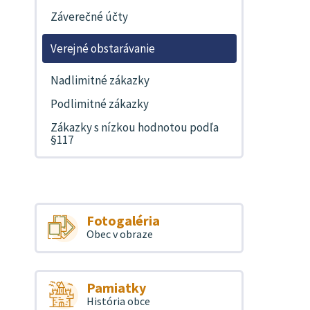
Záverečné účty
Verejné obstarávanie
Nadlimitné zákazky
Podlimitné zákazky
Zákazky s nízkou hodnotou podľa
§117
Fotogaléria
Obec v obraze
Pamiatky
História obce