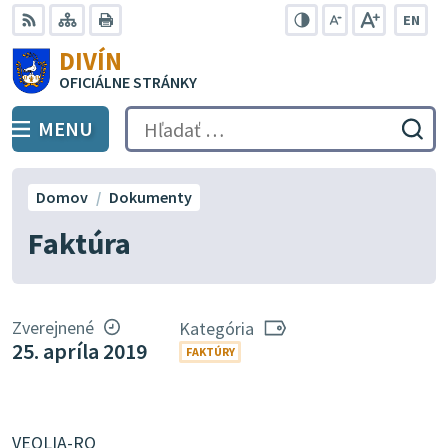
Preskočiť
EN
na
Swit
RSS
Mapa
Tlačiť
Zvýšiť
Zmenšiť
Zväčšiť
DIVÍN
lang
kontrast
veľkosť
veľkosť
obsah
OFICIÁLNE STRÁNKY
to
písma
písma
Engli
MENU
PREPNÚŤ
Hľadať:
Odo
vyh
for
Domov
Dokumenty
Faktúra
Zverejnené
Kategória
25. apríla 2019
FAKTÚRY
VEOLIA-RO