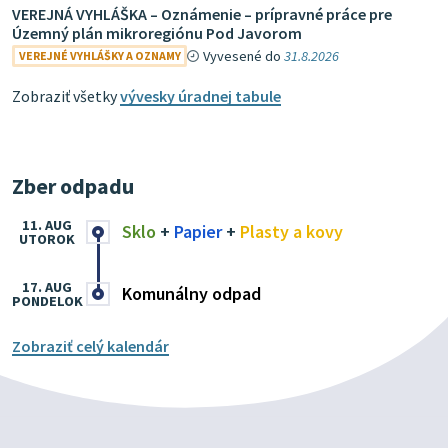
VEREJNÁ VYHLÁŠKA – Oznámenie – prípravné práce pre
Územný plán mikroregiónu Pod Javorom
Vyvesené do
31.8.2026
VEREJNÉ VYHLÁŠKY A OZNAMY
Zobraziť všetky
vývesky úradnej tabule
Zber odpadu
11. AUG
Sklo
+
Papier
+
Plasty a kovy
UTOROK
17. AUG
Komunálny odpad
PONDELOK
Zobraziť celý kalendár