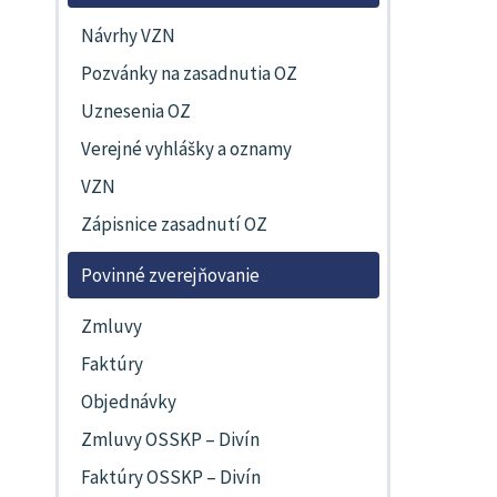
Návrhy VZN
Pozvánky na zasadnutia OZ
Uznesenia OZ
Verejné vyhlášky a oznamy
VZN
Zápisnice zasadnutí OZ
Povinné zverejňovanie
Zmluvy
Faktúry
Objednávky
Zmluvy OSSKP – Divín
Faktúry OSSKP – Divín