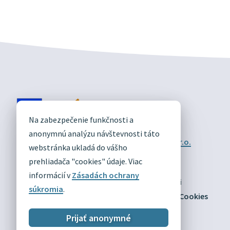
DIVÍN
Na zabezpečenie funkčnosti a
OFICIÁLNE STRÁNKY
anonymnú analýzu návštevnosti táto
Technický prevádzkovateľ:
Alphabet partner s.r.o.
webstránka ukladá do vášho
Správca obsahu:
Obec Divín
Posledná aktualizácia:
prehliadača "cookies" údaje. Viac
03.08.2026
informácií v
Zásadách ochrany
Odber RSS
Mapa
Vyhlásenie o prístupnosti
súkromia
.
Zásady ochrany osobných údajov
Nastaviť Cookies
Prijať anonymné