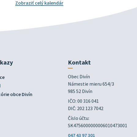
Zobraziť celý kalendár
dkazy
Kontakt
Obec Divín

ce
Námestie mieru 654/3

d
985 52 Divín
órie obce Divín
IČO: 00 316 041
DIČ: 202 123 7042
Číslo účtu:
SK4756000000006010473001
047 43 97 301