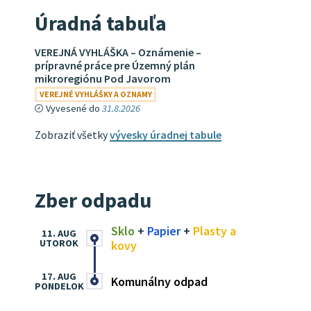
Úradná tabuľa
VEREJNÁ VYHLÁŠKA – Oznámenie –
prípravné práce pre Územný plán
mikroregiónu Pod Javorom
VEREJNÉ VYHLÁŠKY A OZNAMY
Vyvesené do
31.8.2026
Zobraziť všetky
vývesky úradnej tabule
Zber odpadu
Sklo
+
Papier
+
Plasty a
11. AUG
UTOROK
kovy
17. AUG
Komunálny odpad
PONDELOK