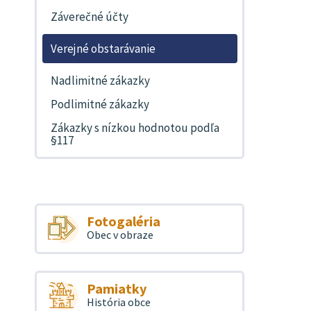
Záverečné účty
Verejné obstarávanie
Nadlimitné zákazky
Podlimitné zákazky
Zákazky s nízkou hodnotou podľa
§117
Fotogaléria
Obec v obraze
Pamiatky
História obce