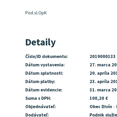
Pod.sl.OpK
Detaily
Číslo/ID dokumentu:
2019000133
Dátum vystavenia:
27. marca 2
Dátum splatnosti:
20. apríla 20
Dátum platby:
23. apríla 20
Dátum evidencie:
31. marca 2
Suma s DPH:
100,20 €
Objednávateľ:
Obec Divín
- 
Dodávateľ:
Podnik služi