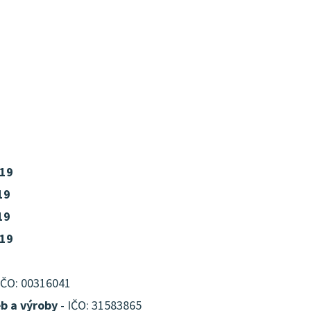
019
19
19
019
IČO: 00316041
eb a výroby
- IČO: 31583865