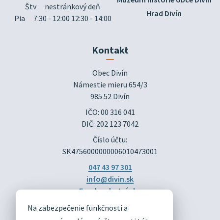
Štv
nestránkový deň
Hrad Divín
Pia
7:30 - 12:00 12:30 - 14:00
Kontakt
Obec Divín

Námestie mieru 654/3

985 52 Divín
IČO: 00 316 041
DIČ: 202 123 7042
Číslo účtu:
SK4756000000006010473001
047 43 97 301
info@divin.sk
Facebook stránka
Na zabezpečenie funkčnosti a