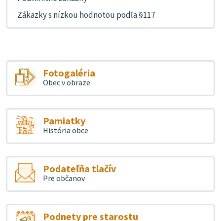
Zákazky s nízkou hodnotou podľa §117
Fotogaléria
Obec v obraze
Pamiatky
História obce
Podateľňa tlačív
Pre občanov
Podnety pre starostu