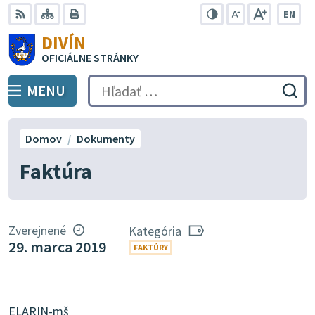
Preskočiť
EN
na
Swit
RSS
Mapa
Tlačiť
Zvýšiť
Zmenšiť
Zväčšiť
DIVÍN
lang
kontrast
veľkosť
veľkosť
obsah
OFICIÁLNE STRÁNKY
to
písma
písma
Engli
MENU
PREPNÚŤ
Hľadať:
Odo
vyh
for
Domov
Dokumenty
Faktúra
Zverejnené
Kategória
29. marca 2019
FAKTÚRY
ELARIN-mš