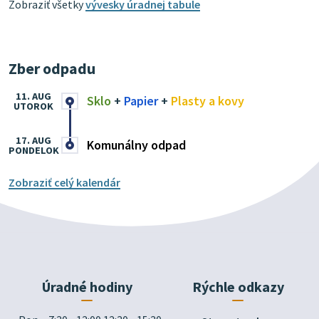
Zobraziť všetky
vývesky úradnej tabule
Zber odpadu
11. AUG
Sklo
+
Papier
+
Plasty a kovy
UTOROK
17. AUG
Komunálny odpad
PONDELOK
Zobraziť celý kalendár
Úradné hodiny
Rýchle odkazy