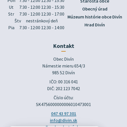
Pon
7:30 - 12:00 12:30 - 15:30
Starosta obce
Ut
7:30 - 12:00 12:30 - 15:30
Obecný úrad
Str
7:30 - 12:00 12:30 - 17:00
Múzeum histórie obce Divín
Štv
nestránkový deň
Hrad Divín
Pia
7:30 - 12:00 12:30 - 14:00
Kontakt
Obec Divín

Námestie mieru 654/3

985 52 Divín
IČO: 00 316 041
DIČ: 202 123 7042
Číslo účtu:
SK4756000000006010473001
047 43 97 301
info@divin.sk
Facebook stránka