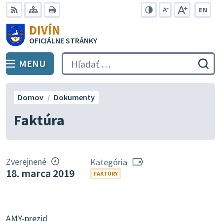
Preskočiť
EN
na
Swit
RSS
Mapa
Tlačiť
Zvýšiť
Zmenšiť
Zväčšiť
DIVÍN
lang
kontrast
veľkosť
veľkosť
obsah
OFICIÁLNE STRÁNKY
to
písma
písma
Engli
MENU
PREPNÚŤ
Hľadať:
Odo
vyh
for
Domov
Dokumenty
Faktúra
Zverejnené
Kategória
18. marca 2019
FAKTÚRY
AMY-prezid