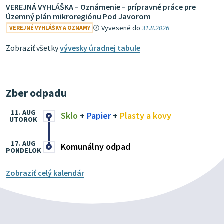
VEREJNÁ VYHLÁŠKA – Oznámenie – prípravné práce pre
Územný plán mikroregiónu Pod Javorom
Vyvesené do
31.8.2026
VEREJNÉ VYHLÁŠKY A OZNAMY
Zobraziť všetky
vývesky úradnej tabule
Zber odpadu
11. AUG
Sklo
+
Papier
+
Plasty a kovy
UTOROK
17. AUG
Komunálny odpad
PONDELOK
Zobraziť celý kalendár