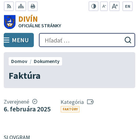
Preskočiť
EN
na
Swit
RSS
Mapa
Tlačiť
Zvýšiť
Zmenšiť
Zväčšiť
DIVÍN
lang
kontrast
veľkosť
veľkosť
obsah
OFICIÁLNE STRÁNKY
to
písma
písma
Engli
MENU
PREPNÚŤ
Hľadať:
Odo
vyh
for
Domov
Dokumenty
Faktúra
Zverejnené
Kategória
6. februára 2025
FAKTÚRY
SLOVGRAM