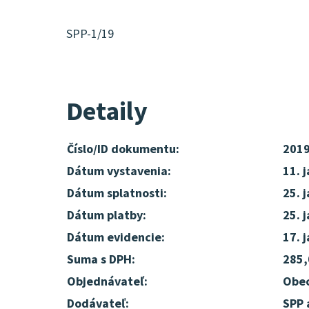
SPP-1/19
Detaily
Číslo/ID dokumentu:
201
Dátum vystavenia:
11. 
Dátum splatnosti:
25. 
Dátum platby:
25. 
Dátum evidencie:
17. 
Suma s DPH:
285,
Objednávateľ:
Obec
Dodávateľ:
SPP 