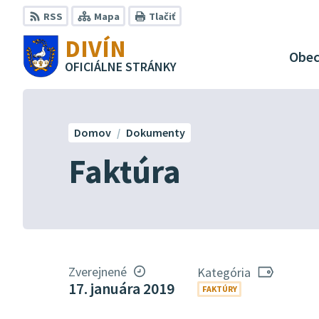
Preskočiť
RSS
Mapa
Tlačiť
na
DIVÍN
obsah
Obe
OFICIÁLNE STRÁNKY
Domov
Dokumenty
Faktúra
Zverejnené
Kategória
17. januára 2019
FAKTÚRY