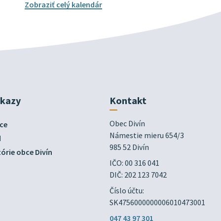
Zobraziť celý kalendár
dkazy
Kontakt
Obec Divín

ce
Námestie mieru 654/3

d
985 52 Divín
órie obce Divín
IČO: 00 316 041
DIČ: 202 123 7042
Číslo účtu:
SK4756000000006010473001
047 43 97 301