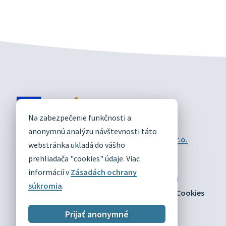
DIVÍN
Na zabezpečenie funkčnosti a
OFICIÁLNE STRÁNKY
anonymnú analýzu návštevnosti táto
Technický prevádzkovateľ:
Alphabet partner s.r.o.
webstránka ukladá do vášho
Správca obsahu:
Obec Divín
Posledná aktualizácia:
prehliadača "cookies" údaje. Viac
03.08.2026
informácií v
Zásadách ochrany
Odber RSS
Mapa
Vyhlásenie o prístupnosti
súkromia
.
Zásady ochrany osobných údajov
Nastaviť Cookies
Prijať anonymné