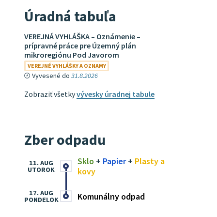
Úradná tabuľa
VEREJNÁ VYHLÁŠKA – Oznámenie –
prípravné práce pre Územný plán
mikroregiónu Pod Javorom
VEREJNÉ VYHLÁŠKY A OZNAMY
Vyvesené do
31.8.2026
Zobraziť všetky
vývesky úradnej tabule
Zber odpadu
Sklo
+
Papier
+
Plasty a
11. AUG
UTOROK
kovy
17. AUG
Komunálny odpad
PONDELOK