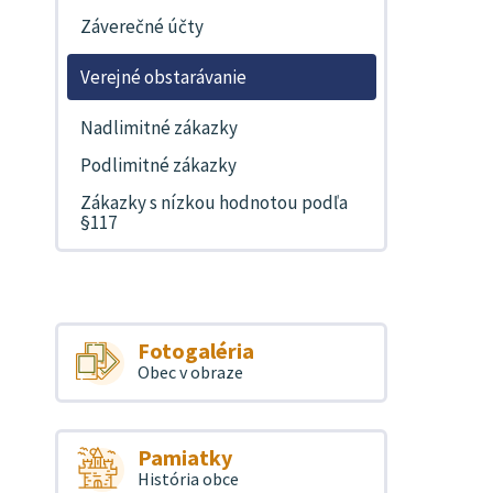
Záverečné účty
Verejné obstarávanie
Nadlimitné zákazky
Podlimitné zákazky
Zákazky s nízkou hodnotou podľa
§117
Fotogaléria
Obec v obraze
Pamiatky
História obce