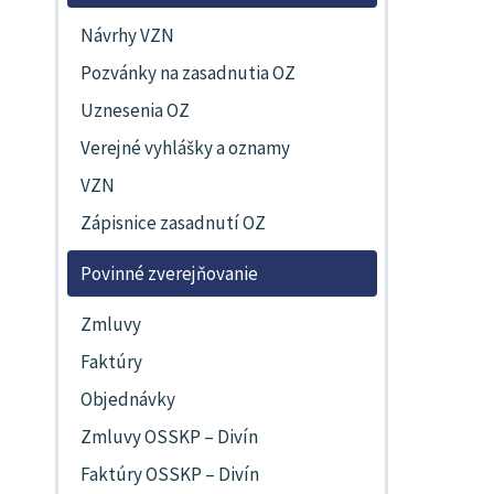
Návrhy VZN
Pozvánky na zasadnutia OZ
Uznesenia OZ
Verejné vyhlášky a oznamy
VZN
Zápisnice zasadnutí OZ
Povinné zverejňovanie
Zmluvy
Faktúry
Objednávky
Zmluvy OSSKP – Divín
Faktúry OSSKP – Divín