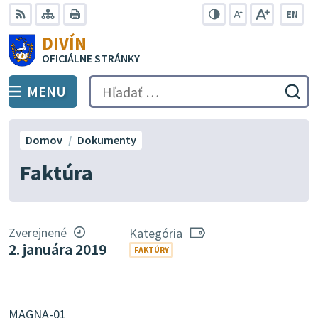
Preskočiť
EN
na
Swit
RSS
Mapa
Tlačiť
Zvýšiť
Zmenšiť
Zväčšiť
DIVÍN
lang
kontrast
veľkosť
veľkosť
obsah
OFICIÁLNE STRÁNKY
to
písma
písma
Engli
MENU
PREPNÚŤ
Hľadať:
Odo
vyh
for
Domov
Dokumenty
Faktúra
Zverejnené
Kategória
2. januára 2019
FAKTÚRY
MAGNA-01