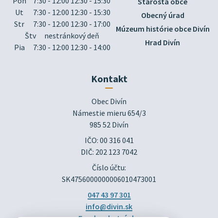
Pon
7:30 - 12:00 12:30 - 15:30
Starosta obce
Ut
7:30 - 12:00 12:30 - 15:30
Obecný úrad
Str
7:30 - 12:00 12:30 - 17:00
Múzeum histórie obce Divín
Štv
nestránkový deň
Hrad Divín
Pia
7:30 - 12:00 12:30 - 14:00
Kontakt
Obec Divín

Námestie mieru 654/3

985 52 Divín
IČO: 00 316 041
DIČ: 202 123 7042
Číslo účtu:
SK4756000000006010473001
047 43 97 301
info@divin.sk
Facebook stránka