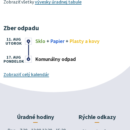
Zobraziť všetky
vývesky úradnej tabule
Zber odpadu
11. AUG
Sklo
+
Papier
+
Plasty a kovy
UTOROK
17. AUG
Komunálny odpad
PONDELOK
Zobraziť celý kalendár
Úradné hodiny
Rýchle odkazy