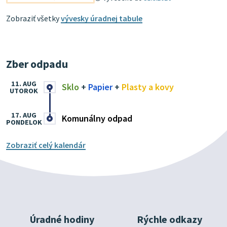
Zobraziť všetky
vývesky úradnej tabule
Zber odpadu
11. AUG
Sklo
+
Papier
+
Plasty a kovy
UTOROK
17. AUG
Komunálny odpad
PONDELOK
Zobraziť celý kalendár
Úradné hodiny
Rýchle odkazy