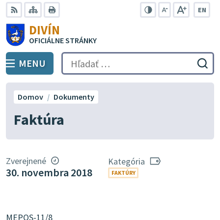
Preskočiť
EN
na
Swit
RSS
Mapa
Tlačiť
Zvýšiť
Zmenšiť
Zväčšiť
DIVÍN
lang
kontrast
veľkosť
veľkosť
obsah
OFICIÁLNE STRÁNKY
to
písma
písma
Engli
MENU
PREPNÚŤ
Hľadať:
Odo
vyh
for
Domov
Dokumenty
Faktúra
Zverejnené
Kategória
30. novembra 2018
FAKTÚRY
MEPOS-11/8