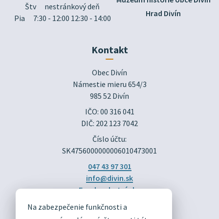
Štv
nestránkový deň
Hrad Divín
Pia
7:30 - 12:00 12:30 - 14:00
Kontakt
Obec Divín

Námestie mieru 654/3

985 52 Divín
IČO: 00 316 041
DIČ: 202 123 7042
Číslo účtu:
SK4756000000006010473001
047 43 97 301
info@divin.sk
Facebook stránka
Na zabezpečenie funkčnosti a