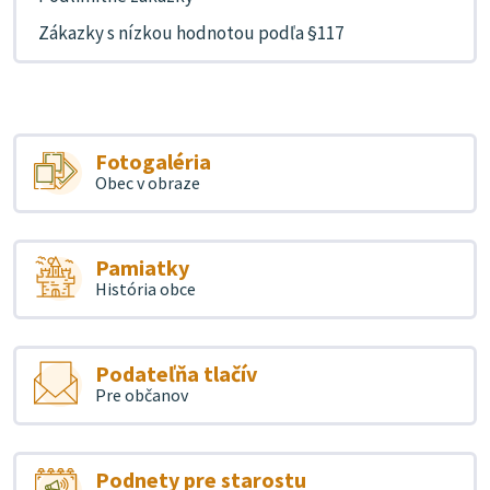
Zákazky s nízkou hodnotou podľa §117
Fotogaléria
Obec v obraze
Pamiatky
História obce
Podateľňa tlačív
Pre občanov
Podnety pre starostu