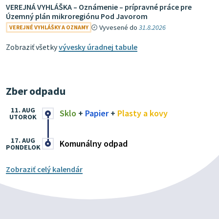
VEREJNÁ VYHLÁŠKA – Oznámenie – prípravné práce pre
Územný plán mikroregiónu Pod Javorom
Vyvesené do
31.8.2026
VEREJNÉ VYHLÁŠKY A OZNAMY
Zobraziť všetky
vývesky úradnej tabule
Zber odpadu
11. AUG
Sklo
+
Papier
+
Plasty a kovy
UTOROK
17. AUG
Komunálny odpad
PONDELOK
Zobraziť celý kalendár