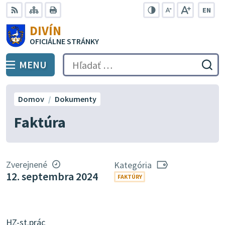
Preskočiť
EN
na
Swit
RSS
Mapa
Tlačiť
Zvýšiť
Zmenšiť
Zväčšiť
DIVÍN
lang
kontrast
veľkosť
veľkosť
obsah
OFICIÁLNE STRÁNKY
to
písma
písma
Engli
MENU
PREPNÚŤ
Hľadať:
Odo
vyh
for
Domov
Dokumenty
Faktúra
Zverejnené
Kategória
12. septembra 2024
FAKTÚRY
HZ-st.prác