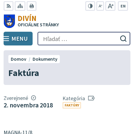
Preskočiť
EN
na
Swit
RSS
Mapa
Tlačiť
Zvýšiť
Zmenšiť
Zväčšiť
DIVÍN
lang
kontrast
veľkosť
veľkosť
obsah
OFICIÁLNE STRÁNKY
to
písma
písma
Engli
MENU
PREPNÚŤ
Hľadať:
Odo
vyh
for
Domov
Dokumenty
Faktúra
Zverejnené
Kategória
2. novembra 2018
FAKTÚRY
MAGNA-11/8