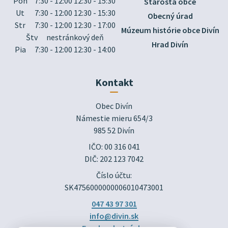
Pon
7:30 - 12:00 12:30 - 15:30
Starosta obce
Ut
7:30 - 12:00 12:30 - 15:30
Obecný úrad
Str
7:30 - 12:00 12:30 - 17:00
Múzeum histórie obce Divín
Štv
nestránkový deň
Hrad Divín
Pia
7:30 - 12:00 12:30 - 14:00
Kontakt
Obec Divín

Námestie mieru 654/3

985 52 Divín
IČO: 00 316 041
DIČ: 202 123 7042
Číslo účtu:
SK4756000000006010473001
047 43 97 301
info@divin.sk
Facebook stránka