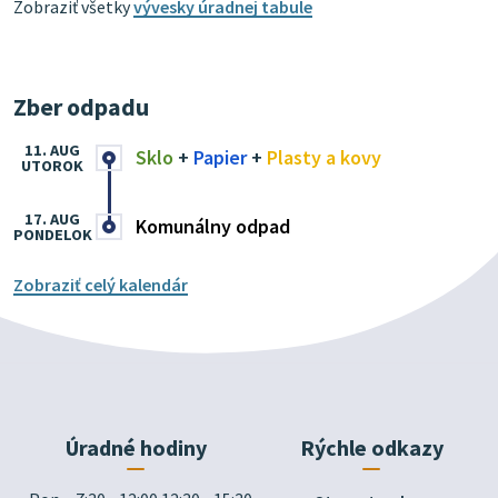
Zobraziť všetky
vývesky úradnej tabule
Zber odpadu
11. AUG
Sklo
+
Papier
+
Plasty a kovy
UTOROK
17. AUG
Komunálny odpad
PONDELOK
Zobraziť celý kalendár
Úradné hodiny
Rýchle odkazy