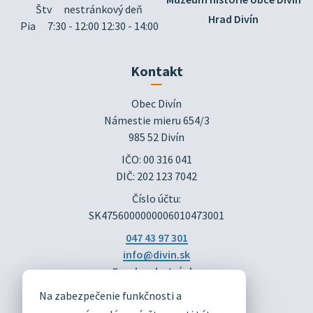
Štv
nestránkový deň
Hrad Divín
Pia
7:30 - 12:00 12:30 - 14:00
Kontakt
Obec Divín

Námestie mieru 654/3

985 52 Divín
IČO: 00 316 041
DIČ: 202 123 7042
Číslo účtu:
SK4756000000006010473001
047 43 97 301
info@divin.sk
Facebook stránka
Na zabezpečenie funkčnosti a