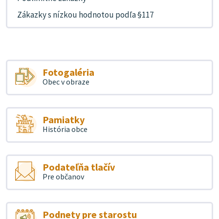
Zákazky s nízkou hodnotou podľa §117
Fotogaléria
Obec v obraze
Pamiatky
História obce
Podateľňa tlačív
Pre občanov
Podnety pre starostu