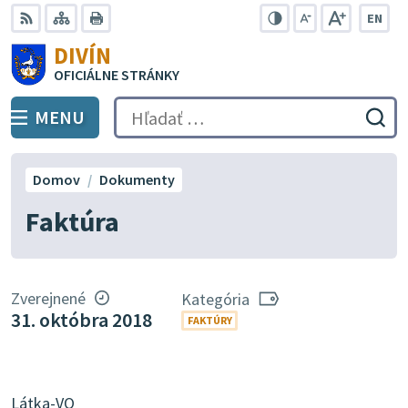
Preskočiť
EN
na
Swit
RSS
Mapa
Tlačiť
Zvýšiť
Zmenšiť
Zväčšiť
DIVÍN
lang
kontrast
veľkosť
veľkosť
obsah
OFICIÁLNE STRÁNKY
to
písma
písma
Engli
MENU
PREPNÚŤ
Hľadať:
Odo
vyh
for
Domov
Dokumenty
Faktúra
Zverejnené
Kategória
31. októbra 2018
FAKTÚRY
Látka-VO