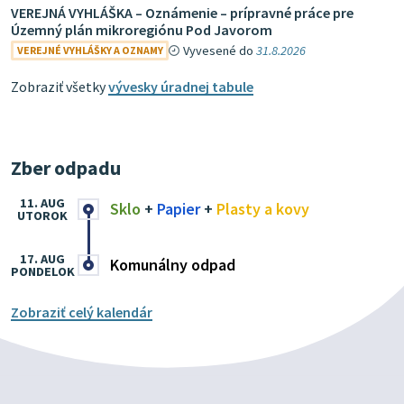
VEREJNÁ VYHLÁŠKA – Oznámenie – prípravné práce pre
Územný plán mikroregiónu Pod Javorom
Vyvesené do
31.8.2026
VEREJNÉ VYHLÁŠKY A OZNAMY
Zobraziť všetky
vývesky úradnej tabule
Zber odpadu
11. AUG
Sklo
+
Papier
+
Plasty a kovy
UTOROK
17. AUG
Komunálny odpad
PONDELOK
Zobraziť celý kalendár