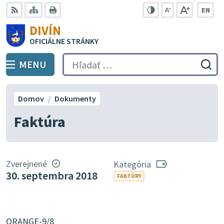
Preskočiť
EN
na
Swit
RSS
Mapa
Tlačiť
Zvýšiť
Zmenšiť
Zväčšiť
DIVÍN
lang
kontrast
veľkosť
veľkosť
obsah
OFICIÁLNE STRÁNKY
to
písma
písma
Engli
MENU
PREPNÚŤ
Hľadať:
Odo
vyh
for
Domov
Dokumenty
Faktúra
Zverejnené
Kategória
30. septembra 2018
FAKTÚRY
ORANGE-9/8