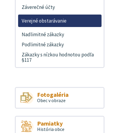
Záverečné účty
Verejné obstarávanie
Nadlimitné zákazky
Podlimitné zákazky
Zákazky s nízkou hodnotou podľa
§117
Fotogaléria
Obec v obraze
Pamiatky
História obce