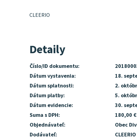
CLEERIO
Detaily
Číslo/ID dokumentu:
2018000
Dátum vystavenia:
18. sept
Dátum splatnosti:
2. októb
Dátum platby:
5. októb
Dátum evidencie:
30. sept
Suma s DPH:
180,00 €
Objednávateľ:
Obec Div
Dodávateľ:
CLEERIO 