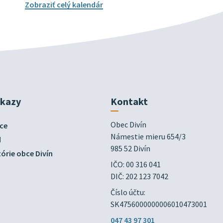
Zobraziť celý kalendár
dkazy
Kontakt
Obec Divín

ce
Námestie mieru 654/3

d
985 52 Divín
órie obce Divín
IČO: 00 316 041
DIČ: 202 123 7042
Číslo účtu:
SK4756000000006010473001
047 43 97 301