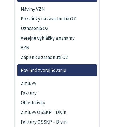
Návrhy VZN
Pozvánky na zasadnutia OZ
Uznesenia OZ
Verejné vyhlášky a oznamy
VZN
Zápisnice zasadnutí OZ
Povinné zverejňovanie
Zmluvy
Faktúry
Objednávky
Zmluvy OSSKP – Divín
Faktúry OSSKP – Divín