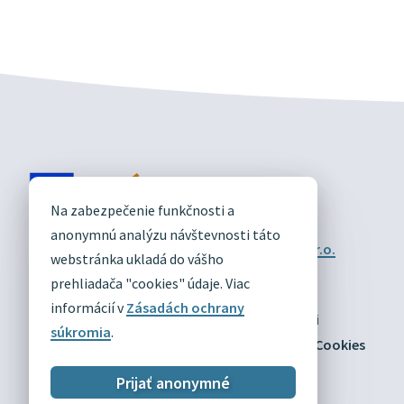
DIVÍN
Na zabezpečenie funkčnosti a
OFICIÁLNE STRÁNKY
anonymnú analýzu návštevnosti táto
Technický prevádzkovateľ:
Alphabet partner s.r.o.
webstránka ukladá do vášho
Správca obsahu:
Obec Divín
Posledná aktualizácia:
prehliadača "cookies" údaje. Viac
03.08.2026
informácií v
Zásadách ochrany
Odber RSS
Mapa
Vyhlásenie o prístupnosti
súkromia
.
Zásady ochrany osobných údajov
Nastaviť Cookies
Prijať anonymné