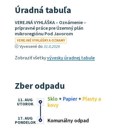
Úradná tabuľa
VEREJNÁ VYHLÁŠKA – Oznámenie –
prípravné práce pre Územný plán
mikroregiónu Pod Javorom
VEREJNÉ VYHLÁŠKY A OZNAMY
Vyvesené do
31.8.2026
Zobraziť všetky
vývesky úradnej tabule
Zber odpadu
Sklo
+
Papier
+
Plasty a
11. AUG
UTOROK
kovy
17. AUG
Komunálny odpad
PONDELOK