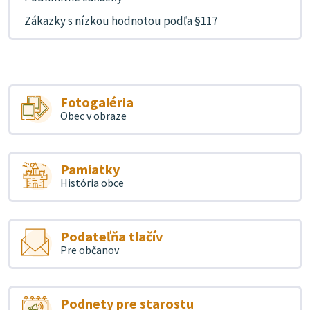
Zákazky s nízkou hodnotou podľa §117
Fotogaléria
Obec v obraze
Pamiatky
História obce
Podateľňa tlačív
Pre občanov
Podnety pre starostu