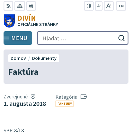
Preskočiť
EN
na
Swit
RSS
Mapa
Tlačiť
Zvýšiť
Zmenšiť
Zväčšiť
DIVÍN
lang
kontrast
veľkosť
veľkosť
obsah
OFICIÁLNE STRÁNKY
to
písma
písma
Engli
MENU
PREPNÚŤ
Hľadať:
Odo
vyh
for
Domov
Dokumenty
Faktúra
Zverejnené
Kategória
1. augusta 2018
FAKTÚRY
SPP-8/18