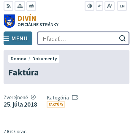
Preskočiť
EN
na
Swit
RSS
Mapa
Tlačiť
Zvýšiť
Zmenšiť
Zväčšiť
DIVÍN
lang
kontrast
veľkosť
veľkosť
obsah
OFICIÁLNE STRÁNKY
to
písma
písma
Engli
MENU
PREPNÚŤ
Hľadať:
Odo
vyh
for
Domov
Dokumenty
Faktúra
Zverejnené
Kategória
25. júla 2018
FAKTÚRY
ZIGO-prac.