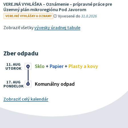
VEREJNÁ VYHLÁŠKA – Oznámenie – prípravné práce pre
Územný plán mikroregiónu Pod Javorom
Vyvesené do
31.8.2026
VEREJNÉ VYHLÁŠKY A OZNAMY
Zobraziť všetky
vývesky úradnej tabule
Zber odpadu
11. AUG
Sklo
+
Papier
+
Plasty a kovy
UTOROK
17. AUG
Komunálny odpad
PONDELOK
Zobraziť celý kalendár