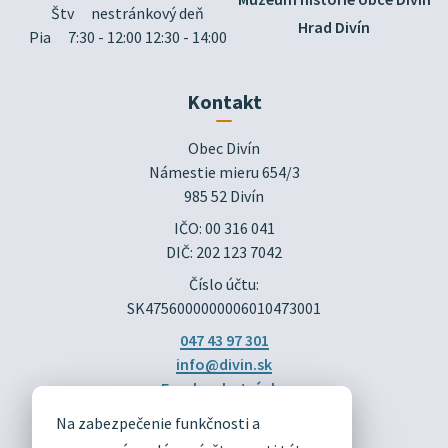
Štv
nestránkový deň
Hrad Divín
Pia
7:30 - 12:00 12:30 - 14:00
Kontakt
Obec Divín

Námestie mieru 654/3

985 52 Divín
IČO: 00 316 041
DIČ: 202 123 7042
Číslo účtu:
SK4756000000006010473001
047 43 97 301
info@divin.sk
Facebook stránka
Na zabezpečenie funkčnosti a