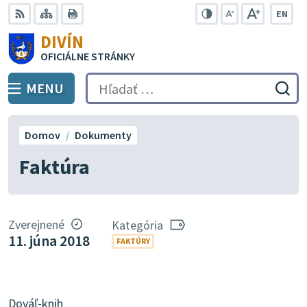
Preskočiť
EN
na
Swit
RSS
Mapa
Tlačiť
Zvýšiť
Zmenšiť
Zväčšiť
DIVÍN
lang
kontrast
veľkosť
veľkosť
obsah
OFICIÁLNE STRÁNKY
to
písma
písma
Engli
MENU
PREPNÚŤ
Hľadať:
Odo
vyh
for
Domov
Dokumenty
Faktúra
Zverejnené
Kategória
11. júna 2018
FAKTÚRY
Dováľ-knih