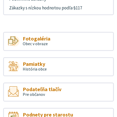
Zákazky s nízkou hodnotou podľa §117
Fotogaléria
Obec v obraze
Pamiatky
História obce
Podateľňa tlačív
Pre občanov
Podnety pre starostu