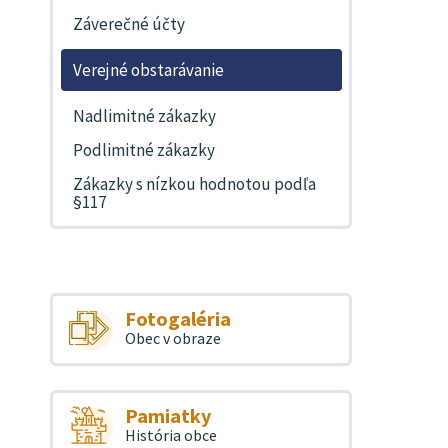
Záverečné účty
Verejné obstarávanie
Nadlimitné zákazky
Podlimitné zákazky
Zákazky s nízkou hodnotou podľa
§117
Fotogaléria
Obec v obraze
Pamiatky
História obce