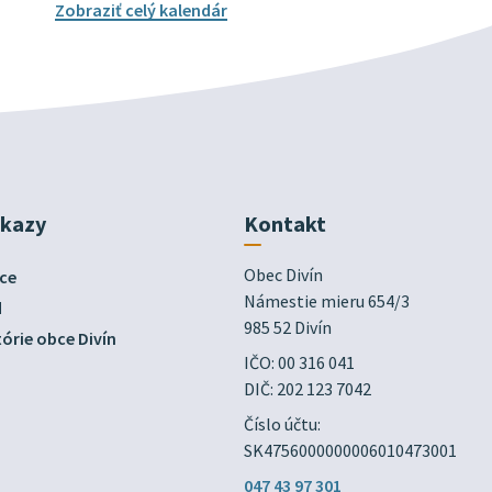
Zobraziť celý kalendár
dkazy
Kontakt
Obec Divín

ce
Námestie mieru 654/3

d
985 52 Divín
órie obce Divín
IČO: 00 316 041
DIČ: 202 123 7042
Číslo účtu:
SK4756000000006010473001
047 43 97 301