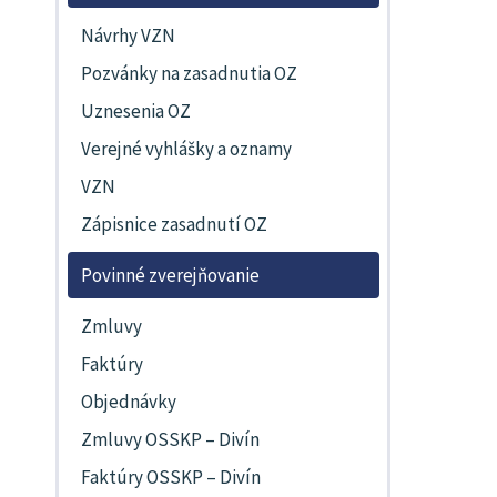
Návrhy VZN
Pozvánky na zasadnutia OZ
Uznesenia OZ
Verejné vyhlášky a oznamy
VZN
Zápisnice zasadnutí OZ
Povinné zverejňovanie
Zmluvy
Faktúry
Objednávky
Zmluvy OSSKP – Divín
Faktúry OSSKP – Divín