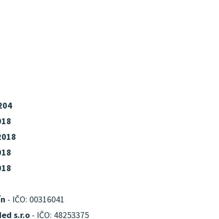
204
018
2018
018
018
ín
- IČO: 00316041
ed s.r.o
- IČO: 48253375