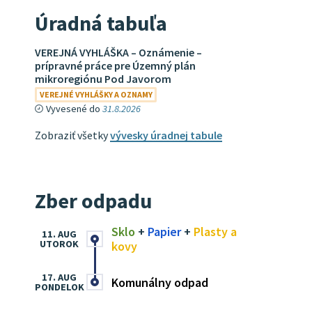
Úradná tabuľa
VEREJNÁ VYHLÁŠKA – Oznámenie –
prípravné práce pre Územný plán
mikroregiónu Pod Javorom
VEREJNÉ VYHLÁŠKY A OZNAMY
Vyvesené do
31.8.2026
Zobraziť všetky
vývesky úradnej tabule
Zber odpadu
Sklo
+
Papier
+
Plasty a
11. AUG
UTOROK
kovy
17. AUG
Komunálny odpad
PONDELOK