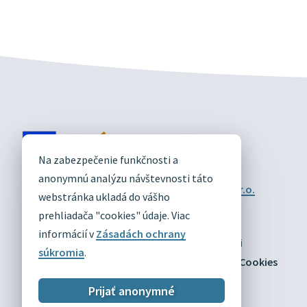
DIVÍN
Na zabezpečenie funkčnosti a
OFICIÁLNE STRÁNKY
anonymnú analýzu návštevnosti táto
Technický prevádzkovateľ:
Alphabet partner s.r.o.
webstránka ukladá do vášho
Správca obsahu:
Obec Divín
Posledná aktualizácia:
prehliadača "cookies" údaje. Viac
03.08.2026
informácií v
Zásadách ochrany
Odber RSS
Mapa
Vyhlásenie o prístupnosti
súkromia
.
Zásady ochrany osobných údajov
Nastaviť Cookies
Prijať anonymné