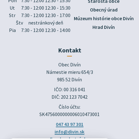
Pon
7:30 - 12:00 12:30 - 15:30
Starosta obce
Ut
7:30 - 12:00 12:30 - 15:30
Obecný úrad
Str
7:30 - 12:00 12:30 - 17:00
Múzeum histórie obce Divín
Štv
nestránkový deň
Hrad Divín
Pia
7:30 - 12:00 12:30 - 14:00
Kontakt
Obec Divín

Námestie mieru 654/3

985 52 Divín
IČO: 00 316 041
DIČ: 202 123 7042
Číslo účtu:
SK4756000000006010473001
047 43 97 301
info@divin.sk
Facebook stránka