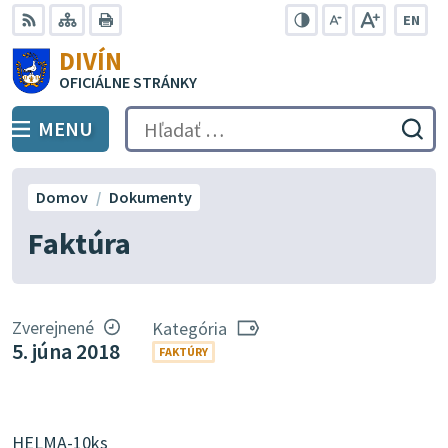
Preskočiť
EN
na
Swit
RSS
Mapa
Tlačiť
Zvýšiť
Zmenšiť
Zväčšiť
DIVÍN
lang
kontrast
veľkosť
veľkosť
obsah
OFICIÁLNE STRÁNKY
to
písma
písma
Engli
MENU
PREPNÚŤ
Hľadať:
Odo
vyh
for
Domov
Dokumenty
Faktúra
Zverejnené
Kategória
5. júna 2018
FAKTÚRY
HELMA-10ks