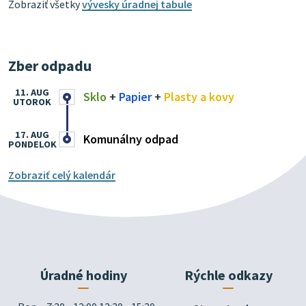
Zobraziť všetky
vývesky úradnej tabule
Zber odpadu
11. AUG
Sklo
+
Papier
+
Plasty a kovy
UTOROK
17. AUG
Komunálny odpad
PONDELOK
Zobraziť celý kalendár
Úradné hodiny
Rýchle odkazy