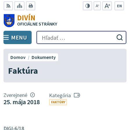
Preskočiť
EN
na
Swit
RSS
Mapa
Tlačiť
Zvýšiť
Zmenšiť
Zväčšiť
DIVÍN
lang
kontrast
veľkosť
veľkosť
obsah
OFICIÁLNE STRÁNKY
to
písma
písma
Engli
MENU
PREPNÚŤ
Hľadať:
Odo
vyh
for
Domov
Dokumenty
Faktúra
Zverejnené
Kategória
25. mája 2018
FAKTÚRY
DIGI-6/18