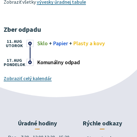
Zobraziť všetky
vývesky úradnej tabule
Zber odpadu
11. AUG
Sklo
+
Papier
+
Plasty a kovy
UTOROK
17. AUG
Komunálny odpad
PONDELOK
Zobraziť celý kalendár
Úradné hodiny
Rýchle odkazy