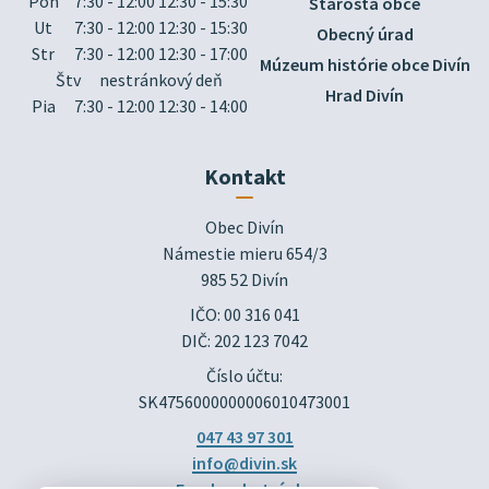
Pon
7:30 - 12:00 12:30 - 15:30
Starosta obce
Ut
7:30 - 12:00 12:30 - 15:30
Obecný úrad
Str
7:30 - 12:00 12:30 - 17:00
Múzeum histórie obce Divín
Štv
nestránkový deň
Hrad Divín
Pia
7:30 - 12:00 12:30 - 14:00
Kontakt
Obec Divín

Námestie mieru 654/3

985 52 Divín
IČO: 00 316 041
DIČ: 202 123 7042
Číslo účtu:
SK4756000000006010473001
047 43 97 301
info@divin.sk
Facebook stránka